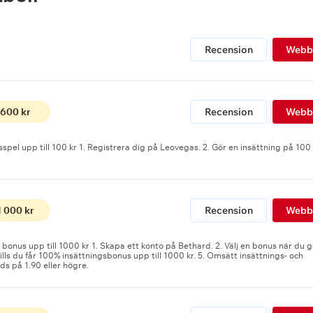
Recension
Webb
600 kr
Recension
Webb
1 000 kr
Recension
Webb