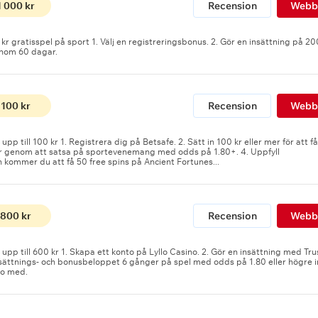
1 000 kr
Recension
Webb
100 kr
Recension
Webb
800 kr
Recension
Webb