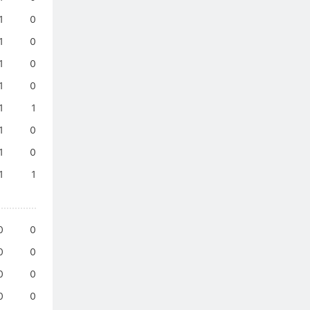
1
0
1
0
1
0
1
0
1
1
1
0
1
0
1
1
0
0
0
0
0
0
0
0