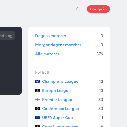
Logga in
ndning
Dagens matcher
0
Morgondagens matcher
0
Alla matcher
376
Fotboll
Champions League
12
Europa League
13
Premier League
30
Conference League
30
UEFA Super Cup
1
Copa Libertadores
16