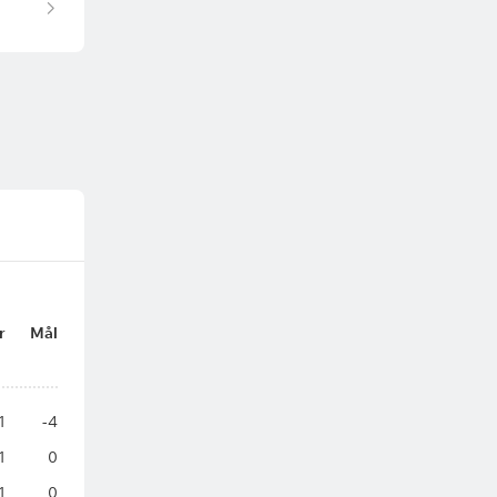
r
Mål
1
-4
1
0
1
0