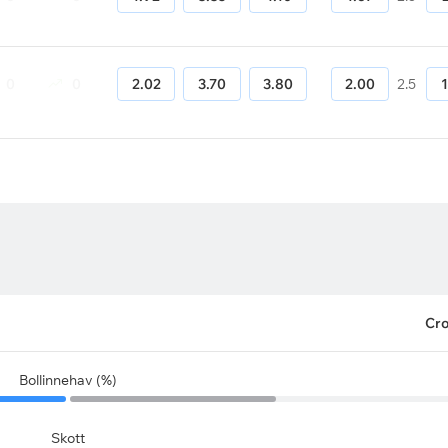
0
0
2.02
3.70
3.80
2.00
2.5
1
Cro
Bollinnehav (%)
Skott