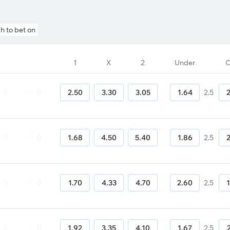
h to bet on
1
X
2
Under
O
0
0
2.50
3.30
3.05
1.64
2.5
2
0
0
1.68
4.50
5.40
1.86
2.5
2
0
0
1.70
4.33
4.70
2.60
2.5
1
0
0
1.92
3.35
4.10
1.67
2.5