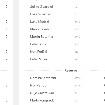
0
Joško Gvardiol
f.
0
Luka Vušković
f.
0
Luka Modrić
mf.
1
Mario Pašalić
mf.
0
Martin Baturina
mf.
0
Petar Sučić
mf.
0
Ivan Perišić
a.
2
Petar Musa
a.
Reserve
0
Dominik Kotarski
mv.
0
Ivor Pandur
mv.
0
Duje Ćaleta-Car
f.
0
Marin Pongračić
f.