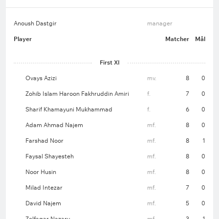
Anoush Dastgir
manager
Player
Matcher
Mål
First XI
Ovays Azizi
mv.
8
0
Zohib Islam Haroon Fakhruddin Amiri
f.
7
0
Sharif Khamayuni Mukhammad
f.
6
0
Adam Ahmad Najem
mf.
8
0
Farshad Noor
mf.
8
1
Faysal Shayesteh
mf.
8
0
Noor Husin
mf.
8
0
Milad Intezar
mf.
7
0
David Najem
mf.
5
0
Zelfagar Nazary
mf.
3
1