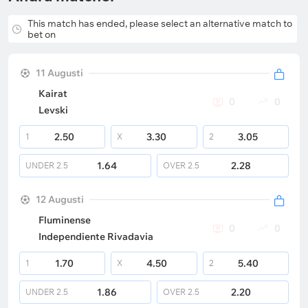
This match has ended, please select an alternative match to
bet on
11 Augusti
Kairat
0
0
Levski
2.50
3.30
3.05
1
X
2
1.64
2.28
UNDER
2.5
OVER
2.5
12 Augusti
Fluminense
0
0
Independiente Rivadavia
1.70
4.50
5.40
1
X
2
1.86
2.20
UNDER
2.5
OVER
2.5