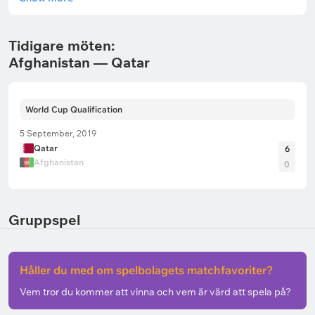
Tidigare möten:
Afghanistan — Qatar
World Cup Qualification
5 September, 2019
Qatar
6
Afghanistan
0
Gruppspel
Håller du med om spelbolagets matchfavoriter?
Vem tror du kommer att vinna och vem är värd att spela på?