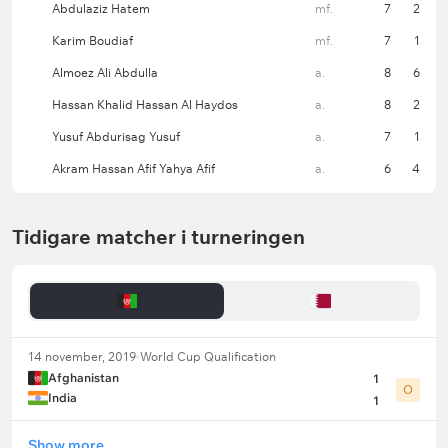
Abdulaziz Hatem
mf.
7
2
Karim Boudiaf
mf.
7
1
Almoez Ali Abdulla
a.
8
6
Hassan Khalid Hassan Al Haydos
a.
8
2
Yusuf Abdurisag Yusuf
a.
7
1
Akram Hassan Afif Yahya Afif
a.
6
4
Tidigare matcher i turneringen
14 november, 2019
World Cup Qualification
Afghanistan
1
O
India
1
Show more