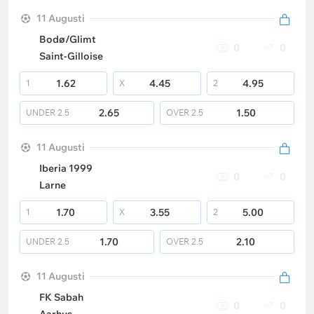
11 Augusti
Bodø/Glimt
0
0
Saint-Gilloise
1.62
4.45
4.95
1
X
2
2.65
1.50
UNDER
2.5
OVER
2.5
11 Augusti
Iberia 1999
0
0
Larne
1.70
3.55
5.00
1
X
2
1.70
2.10
UNDER
2.5
OVER
2.5
11 Augusti
FK Sabah
0
0