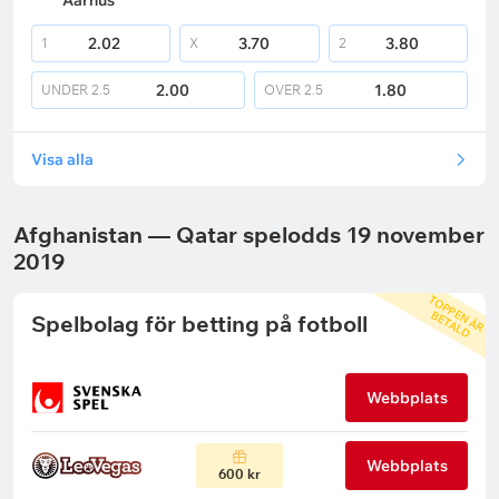
Aarhus
2.02
3.70
3.80
1
X
2
2.00
1.80
UNDER
2.5
OVER
2.5
Visa alla
Afghanistan — Qatar spelodds 19 november
2019
T
O
P
P
N
Ä
R
E
T
A
L
E
B
D
Spelbolag för betting på fotboll
Webbplats
Webbplats
600 kr