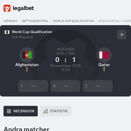
HEMSIDA
BETTINGCENTRAL
WORLD CUP QUALIFICATION
AFGHANISTAN — QAT
World Cup Qualification
2nd Round 6
MATCHEN
AVSLUTAD
0
:
1
Afghanistan
Qatar
19 november 2019,
15:00
1
—
X
—
2
—
RECENSION
STATISTIK
Andra matcher