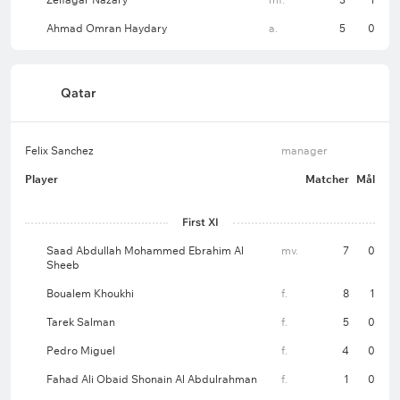
Ahmad Omran Haydary
a.
5
0
Qatar
Felix Sanchez
manager
Player
Matcher
Mål
First XI
Saad Abdullah Mohammed Ebrahim Al
mv.
7
0
Sheeb
Boualem Khoukhi
f.
8
1
Tarek Salman
f.
5
0
Pedro Miguel
f.
4
0
Fahad Ali Obaid Shonain Al Abdulrahman
f.
1
0