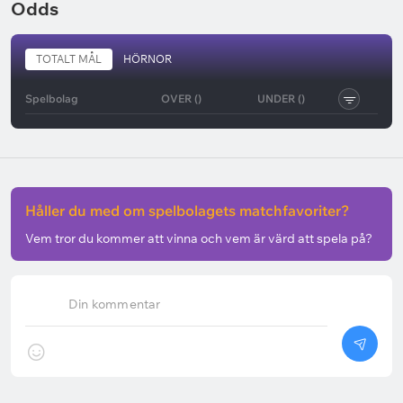
Odds
TOTALT MÅL
HÖRNOR
Spelbolag
OVER ()
UNDER ()
Håller du med om spelbolagets matchfavoriter?
Vem tror du kommer att vinna och vem är värd att spela på?
Din kommentar