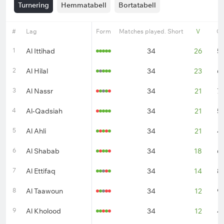
Turnering
Hemmatabell
Bortatabell
#
Lag
Form
Matches played. Short
V
O
1
Al Ittihad
34
26
5
2
Al Hilal
34
23
6
3
Al Nassr
34
21
7
4
Al-Qadsiah
34
21
5
5
Al Ahli
34
21
4
6
Al Shabab
34
18
6
7
Al Ettifaq
34
14
8
8
Al Taawoun
34
12
9
9
Al Kholood
34
12
4