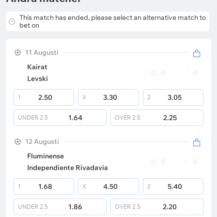
This match has ended, please select an alternative match to
bet on
11 Augusti
Kairat
0
0
Levski
2.50
3.30
3.05
1
X
2
1.64
2.25
UNDER
2.5
OVER
2.5
12 Augusti
Fluminense
0
0
Independiente Rivadavia
1.68
4.50
5.40
1
X
2
1.86
2.20
UNDER
2.5
OVER
2.5