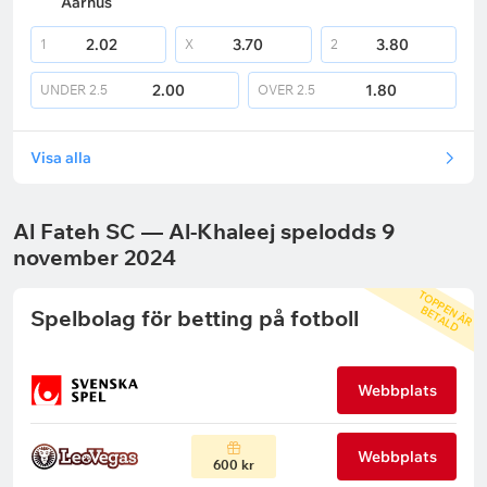
Aarhus
2.02
3.70
3.80
1
X
2
2.00
1.80
UNDER
2.5
OVER
2.5
Visa alla
Al Fateh SC — Al-Khaleej spelodds 9
november 2024
T
O
P
P
N
Ä
R
E
T
A
L
E
B
D
Spelbolag för betting på fotboll
Webbplats
Webbplats
600 kr