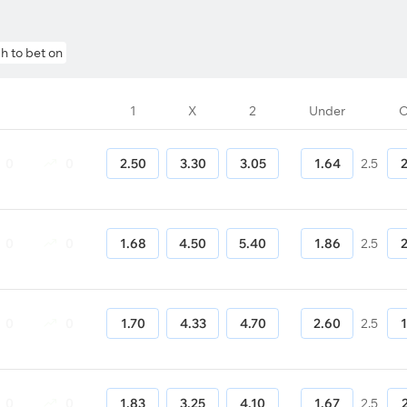
h to bet on
1
X
2
Under
O
0
0
2.50
3.30
3.05
1.64
2.5
2
0
0
1.68
4.50
5.40
1.86
2.5
2
0
0
1.70
4.33
4.70
2.60
2.5
1
0
0
1.83
3.25
4.10
1.67
2.5