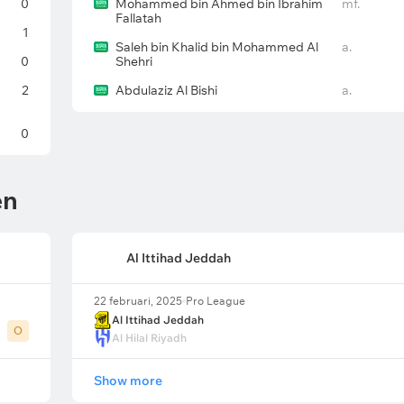
0
Mohammed bin Ahmed bin Ibrahim
mf.
Fallatah
1
Saleh bin Khalid bin Mohammed Al
a.
0
Shehri
2
Abdulaziz Al Bishi
a.
0
en
Al Ittihad Jeddah
22 februari, 2025
Pro League
Al Ittihad Jeddah
O
Al Hilal Riyadh
Show more