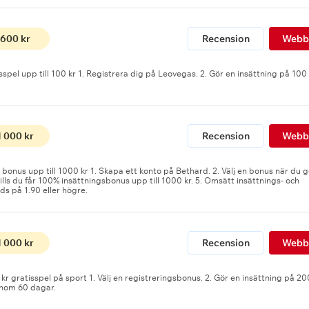
600 kr
Recension
Webb
1 000 kr
Recension
Webb
1 000 kr
Recension
Webb