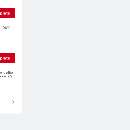
plats
plats