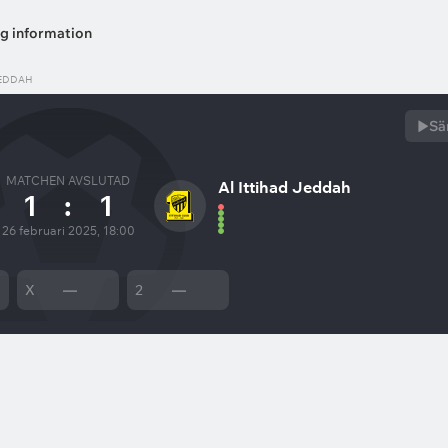
g information
JEDDAH
Sä
MATCHEN AVSLUTAD
Al Ittihad Jeddah
1
:
1
26 februari 2025, 18:00
X
—
2
—