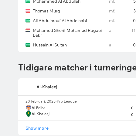
Mohammed Al Abdullah
mf.
5
Thomas Murg
mf.
3
Ali Abdulraouf Al Abdelnabi
mf.
0
Mohamed Sherif Mohamed Ragaei
a.
11
Bakr
Hussain Al Sultan
a.
0
Tidigare matcher i turnering
Al-Khaleej
20 februari, 2025
Pro League
Al Feiha
0
Al-Khaleej
0
Show more