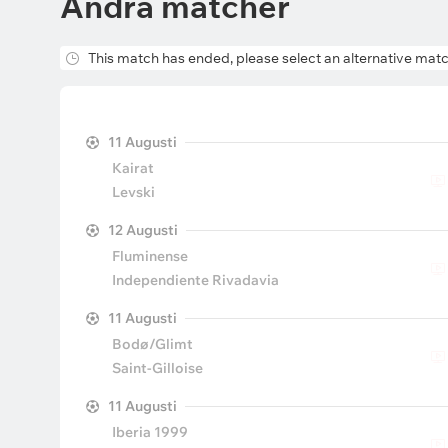
Andra matcher
This match has ended, please select an alternative matc
11 Augusti
Kairat
Levski
12 Augusti
Fluminense
Independiente Rivadavia
11 Augusti
Bodø/Glimt
Saint-Gilloise
11 Augusti
Iberia 1999