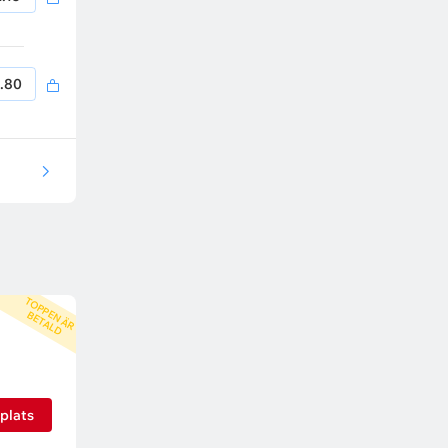
.80
T
O
P
P
N
Ä
R
E
T
A
L
E
B
D
plats