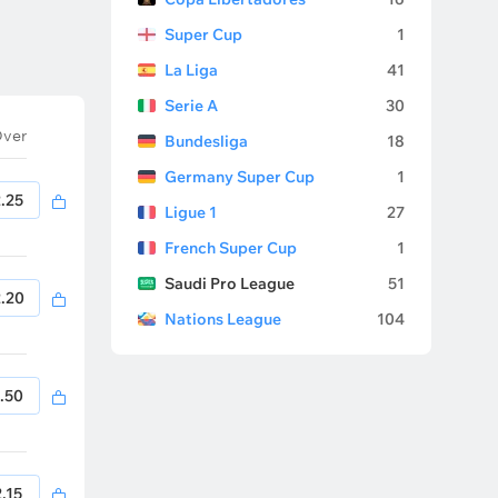
Super Cup
1
La Liga
41
Serie A
30
ver
Bundesliga
18
Germany Super Cup
1
.25
Ligue 1
27
French Super Cup
1
Saudi Pro League
51
.20
Nations League
104
.50
2.15