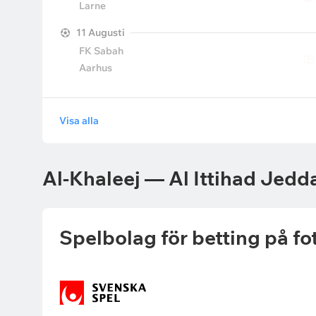
Larne
11 Augusti
FK Sabah
Aarhus
Visa alla
Al-Khaleej — Al Ittihad Jedd
Spelbolag för betting på fo