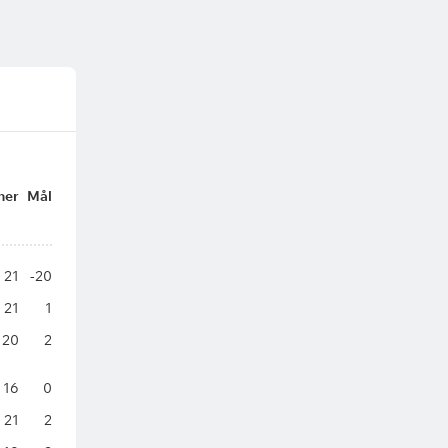
her
Mål
21
-20
21
1
20
2
16
0
21
2