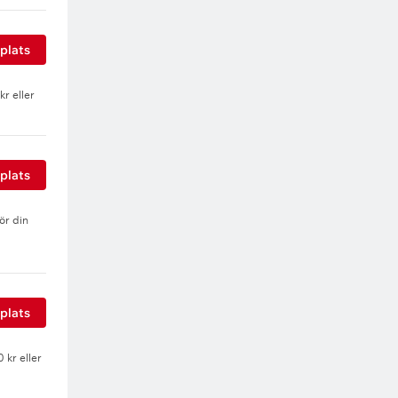
plats
plats
plats