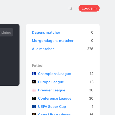
Logga in
ndning
Dagens matcher
0
Morgondagens matcher
0
Alla matcher
376
Fotboll
Champions League
12
Europa League
13
Premier League
30
Conference League
30
UEFA Super Cup
1
Copa Libertadores
16