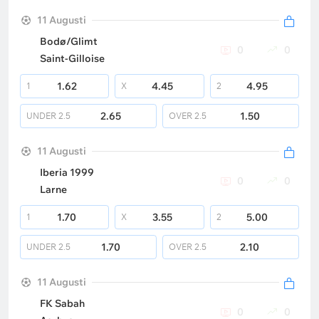
11 Augusti
Bodø/Glimt
0
0
Saint-Gilloise
1.62
4.45
4.95
1
X
2
2.65
1.50
UNDER
2.5
OVER
2.5
11 Augusti
Iberia 1999
0
0
Larne
1.70
3.55
5.00
1
X
2
1.70
2.10
UNDER
2.5
OVER
2.5
11 Augusti
FK Sabah
0
0