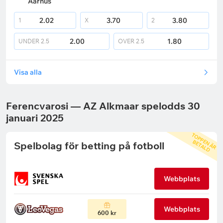
Aarhus
2.02
3.70
3.80
1
X
2
2.00
1.80
UNDER
2.5
OVER
2.5
Visa alla
Ferencvarosi — AZ Alkmaar spelodds 30
januari 2025
T
O
P
P
N
Ä
R
E
T
A
L
E
B
D
Spelbolag för betting på fotboll
Webbplats
Webbplats
600 kr