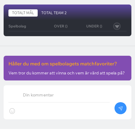
TOTALT MÅL
TOTAL TEAM 2
Spelbolag
OVER ()
UNDER ()
Håller du med om spelbolagets matchfavoriter?
Vem tror du kommer att vinna och vem är värd att spela på?
Din kommentar