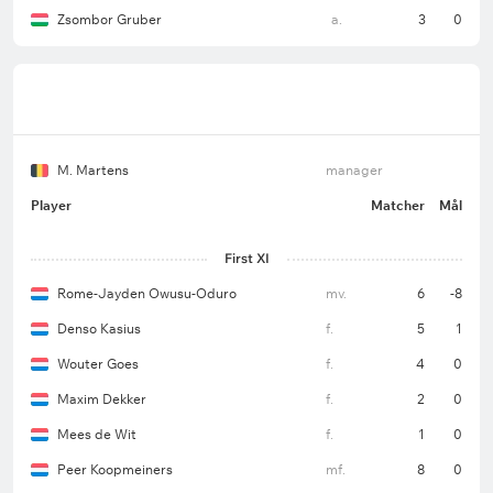
Zsombor Gruber
a.
3
0
M. Martens
manager
Player
Matcher
Mål
First XI
Rome-Jayden Owusu-Oduro
mv.
6
-8
Denso Kasius
f.
5
1
Wouter Goes
f.
4
0
Maxim Dekker
f.
2
0
Mees de Wit
f.
1
0
Peer Koopmeiners
mf.
8
0