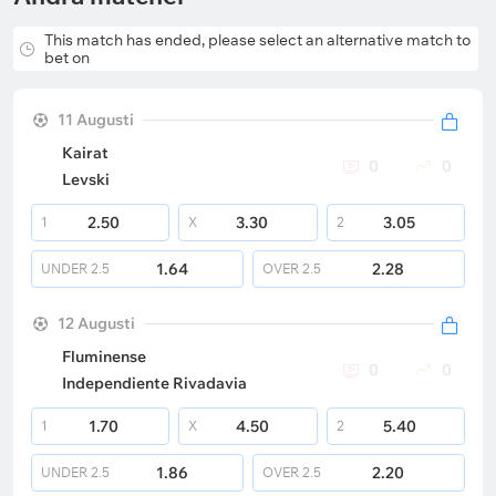
This match has ended, please select an alternative match to
bet on
11 Augusti
Kairat
0
0
Levski
2.50
3.30
3.05
1
X
2
1.64
2.28
UNDER
2.5
OVER
2.5
12 Augusti
Fluminense
0
0
Independiente Rivadavia
1.70
4.50
5.40
1
X
2
1.86
2.20
UNDER
2.5
OVER
2.5