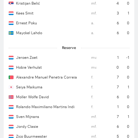
Kristijan Belić
mf.
4
0
Kees Smit
mf.
3
1
Ernest Poku
a.
6
0
Mayckel Lahdo
a.
6
0
Reserve
Jeroen Zoet
mv.
1
-1
Hobie Verhulst
mv.
0
0
Alexandre Manuel Penetra Correia
f.
7
0
Seiya Maikuma
f.
7
1
Moller Wolfe David
f.
6
0
Rolando Maximiliano Martins Indi
f.
1
0
Sven Mijnans
mf.
7
1
Jordy Clasie
mf.
6
0
Zico Buurmeester
mf.
5
0