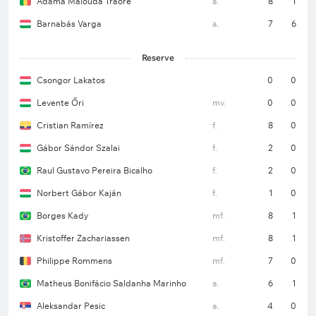
Adama Malouda Traoré
a.
8
1
Barnabás Varga
a.
7
6
Reserve
Csongor Lakatos
0
0
Levente Őri
mv.
0
0
Cristian Ramírez
f.
8
0
Gábor Sándor Szalai
f.
2
0
Raul Gustavo Pereira Bicalho
f.
2
0
Norbert Gábor Kaján
f.
1
0
Borges Kady
mf.
8
1
Kristoffer Zachariassen
mf.
8
1
Philippe Rommens
mf.
7
0
Matheus Bonifácio Saldanha Marinho
a.
6
1
Aleksandar Pesic
a.
4
0