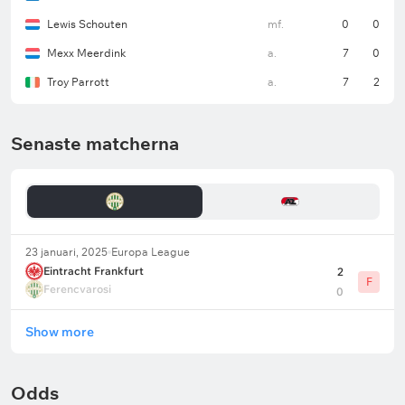
Lewis Schouten
mf.
0
0
Mexx Meerdink
a.
7
0
Troy Parrott
a.
7
2
Senaste matcherna
23 januari, 2025
Europa League
Eintracht Frankfurt
2
F
Ferencvarosi
0
Show more
Odds