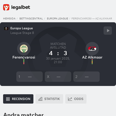
HEMSIDA
BETTINGCENTRAL
EUROPA LEAGUE
FERENCVAROSI — AZ ALKMAAR
Europa League
League Stage 8
MATCHEN
AVSLUTAD
4
:
3
Ferencvarosi
AZ Alkmaar
30 januari 2025,
21:00
1
—
X
—
2
—
RECENSION
STATISTIK
ODDS
Andra matcher