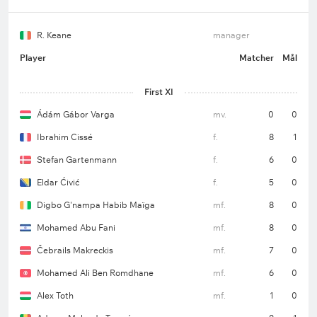
R. Keane
manager
Player
Matcher
Mål
First XI
Ádám Gábor Varga
mv.
0
0
Ibrahim Cissé
f.
8
1
Stefan Gartenmann
f.
6
0
Eldar Ćivić
f.
5
0
Digbo G'nampa Habib Maïga
mf.
8
0
Mohamed Abu Fani
mf.
8
0
Čebrails Makreckis
mf.
7
0
Mohamed Ali Ben Romdhane
mf.
6
0
Alex Toth
mf.
1
0