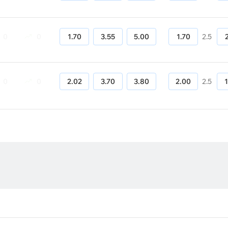
0
0
1.70
3.55
5.00
1.70
2.5
0
0
2.02
3.70
3.80
2.00
2.5
1