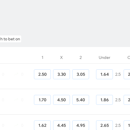
h to bet on
1
X
2
Under
O
0
0
2.50
3.30
3.05
1.64
2.5
2
0
0
1.70
4.50
5.40
1.86
2.5
2
0
0
1.62
4.45
4.95
2.65
2.5
1