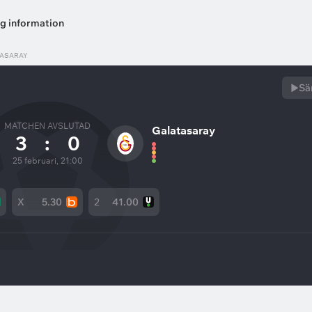
g information
TASARAY
Sä
MATCHEN AVSLUTAD
Galatasaray
3
:
0
25 februari, 21:00
X
5.30
2
41.00