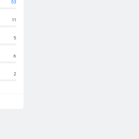
53
11
5
6
2