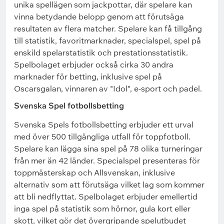
unika spellägen som jackpottar, där spelare kan
vinna betydande belopp genom att förutsäga
resultaten av flera matcher. Spelare kan få tillgång
till statistik, favoritmarknader, specialspel, spel på
enskild spelarstatistik och prestationsstatistik.
Spelbolaget erbjuder också cirka 30 andra
marknader för betting, inklusive spel på
Oscarsgalan, vinnaren av "Idol", e-sport och padel.
Svenska Spel fotbollsbetting
Svenska Spels fotbollsbetting erbjuder ett urval
med över 500 tillgängliga utfall för toppfotboll.
Spelare kan lägga sina spel på 78 olika turneringar
från mer än 42 länder. Specialspel presenteras för
toppmästerskap och Allsvenskan, inklusive
alternativ som att förutsäga vilket lag som kommer
att bli nedflyttat. Spelbolaget erbjuder emellertid
inga spel på statistik som hörnor, gula kort eller
skott, vilket gör det övergripande spelutbudet