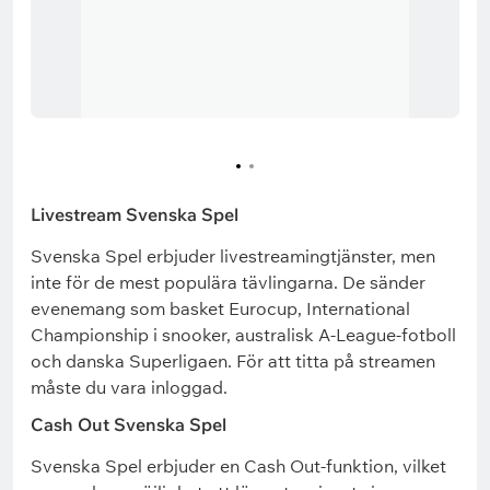
Livestream Svenska Spel
Svenska Spel erbjuder livestreamingtjänster, men
inte för de mest populära tävlingarna. De sänder
evenemang som basket Eurocup, International
Championship i snooker, australisk A-League-fotboll
och danska Superligaen. För att titta på streamen
måste du vara inloggad.
Cash Out Svenska Spel
Svenska Spel erbjuder en Cash Out-funktion, vilket