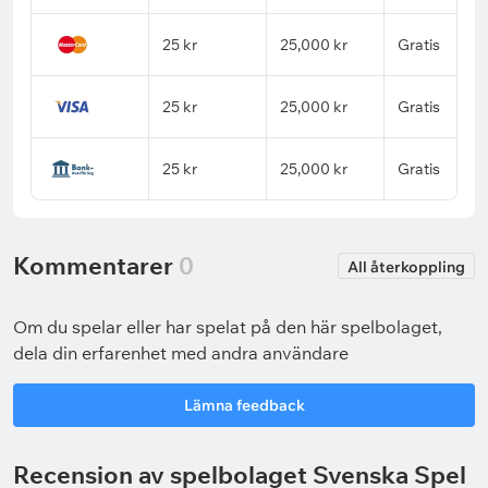
25 kr
25,000 kr
Gratis
25 kr
25,000 kr
Gratis
25 kr
25,000 kr
Gratis
Kommentarer
0
All återkoppling
Om du spelar eller har spelat på den här spelbolaget,
dela din erfarenhet med andra användare
Lämna feedback
Recension av spelbolaget Svenska Spel