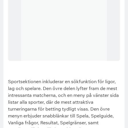
Sportsektionen inkluderar en sökfunktion för ligor,
lag och spelare. Den övre delen lyfter fram de mest
intressanta matcherna, och en meny på vänster sida
listar alla sporter, där de mest attraktiva
turneringarna för betting tydligt visas. Den övre
menyn erbjuder snabblänkar till Spela, Spelguide,
Vanliga frågor, Resultat, Spelgränser, samt