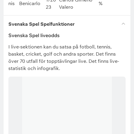
nis
Benicarlo
%
23
Valero
Svenska Spel Spelfunktioner
Svenska Spel liveodds
I live-sektionen kan du satsa på fotboll, tennis,
basket, cricket, golf och andra sporter. Det finns
över 70 utfall för topptävlingar live. Det finns live-
statistik och infografik.