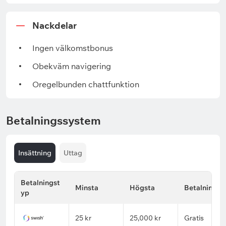
Nackdelar
Ingen välkomstbonus
Obekväm navigering
Oregelbunden chattfunktion
Betalningssystem
Uttag
Insättning
Betalningst
Minsta
Högsta
Betalningsa
yp
25 kr
25,000 kr
Gratis