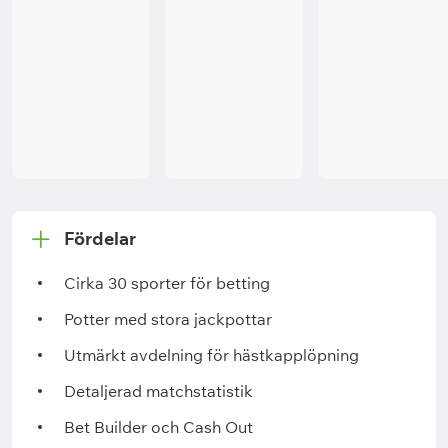
Fördelar
Cirka 30 sporter för betting
Potter med stora jackpottar
Utmärkt avdelning för hästkapplöpning
Detaljerad matchstatistik
Bet Builder och Cash Out