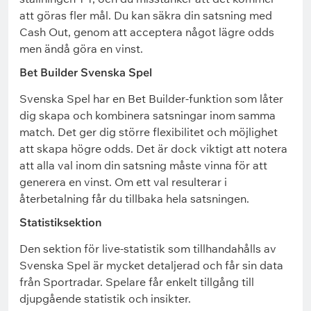
att göras fler mål. Du kan säkra din satsning med
Cash Out, genom att acceptera något lägre odds
men ändå göra en vinst.
Bet Builder Svenska Spel
Svenska Spel har en Bet Builder-funktion som låter
dig skapa och kombinera satsningar inom samma
match. Det ger dig större flexibilitet och möjlighet
att skapa högre odds. Det är dock viktigt att notera
att alla val inom din satsning måste vinna för att
generera en vinst. Om ett val resulterar i
återbetalning får du tillbaka hela satsningen.
Statistiksektion
Den sektion för live-statistik som tillhandahålls av
Svenska Spel är mycket detaljerad och får sin data
från Sportradar. Spelare får enkelt tillgång till
djupgående statistik och insikter.