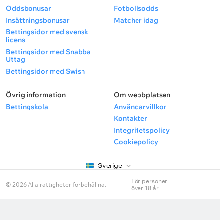
Oddsbonusar
Fotbollsodds
Insättningsbonusar
Matcher idag
Bettingsidor med svensk
licens
Bettingsidor med Snabba
Uttag
Bettingsidor med Swish
Övrig information
Om webbplatsen
Bettingskola
Användarvillkor
Kontakter
Integritetspolicy
Cookiepolicy
Sverige
För personer
© 2026 Alla rättigheter förbehållna.
över 18 år