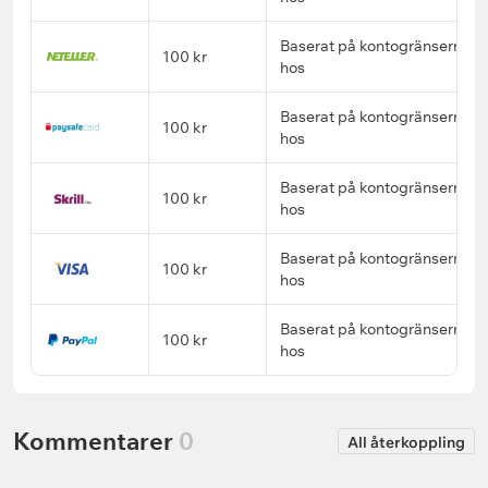
Baserat på kontogränserna
100 kr
hos
Baserat på kontogränserna
100 kr
hos
Baserat på kontogränserna
100 kr
hos
Baserat på kontogränserna
100 kr
hos
Baserat på kontogränserna
100 kr
hos
Kommentarer
0
All återkoppling