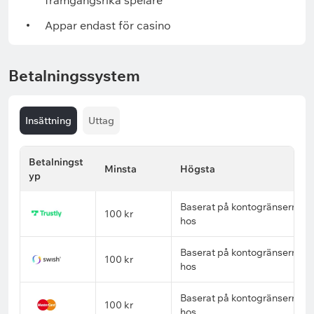
framgångsrika spelare
Appar endast för casino
Betalningssystem
Uttag
Insättning
Betalningst
Minsta
Högsta
yp
Baserat på kontogränserna
100 kr
hos
Baserat på kontogränserna
100 kr
hos
Baserat på kontogränserna
100 kr
hos