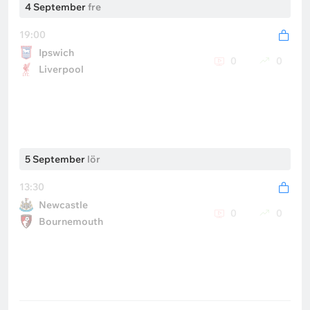
4 September
fre
19:00
Ipswich
0
0
Liverpool
5 September
lör
13:30
Newcastle
0
0
Bournemouth