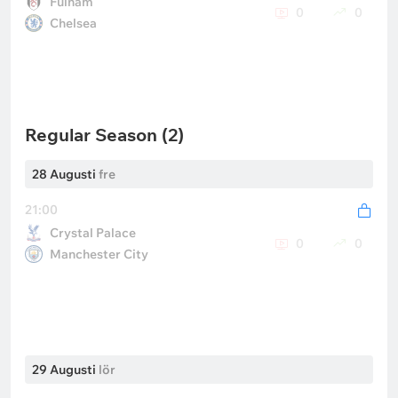
Fulham
0
0
Chelsea
Regular Season (2)
28 Augusti
fre
21:00
Crystal Palace
0
0
Manchester City
29 Augusti
lör