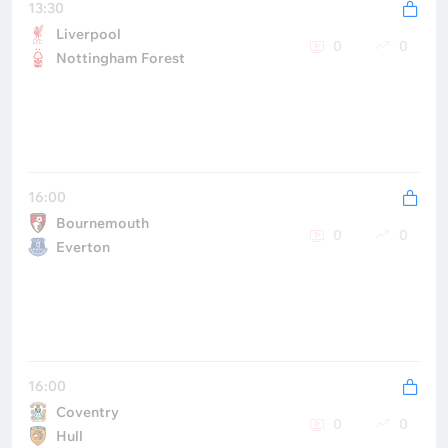
13:30
Liverpool
0
0
Nottingham Forest
16:00
Bournemouth
0
0
Everton
16:00
Coventry
0
0
Hull