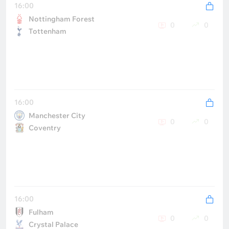
16:00
Nottingham Forest
0
0
Tottenham
16:00
Manchester City
0
0
Coventry
16:00
Fulham
0
0
Crystal Palace