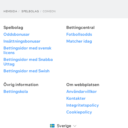
HEMSIDA
SPELBOLAG
COMEON
Spelbolag
Bettingcentral
Oddsbonusar
Fotbollsodds
Insättningsbonusar
Matcher idag
Bettingsidor med svensk
licens
Bettingsidor med Snabba
Uttag
Bettingsidor med Swish
Övrig information
Om webbplatsen
Bettingskola
Användarvillkor
Kontakter
Integritetspolicy
Cookiepolicy
Sverige