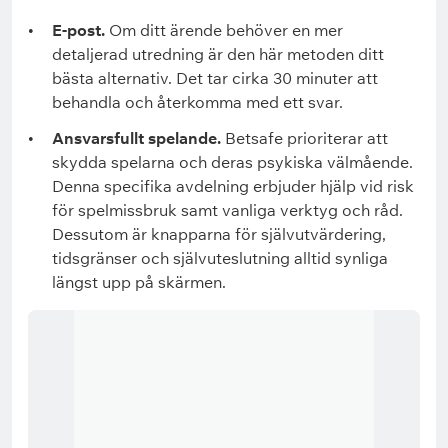
E-post.
Om ditt ärende behöver en mer
detaljerad utredning är den här metoden ditt
bästa alternativ. Det tar cirka 30 minuter att
behandla och återkomma med ett svar.
Ansvarsfullt spelande.
Betsafe prioriterar att
skydda spelarna och deras psykiska välmående.
Denna specifika avdelning erbjuder hjälp vid risk
för spelmissbruk samt vanliga verktyg och råd.
Dessutom är knapparna för självutvärdering,
tidsgränser och självuteslutning alltid synliga
längst upp på skärmen.