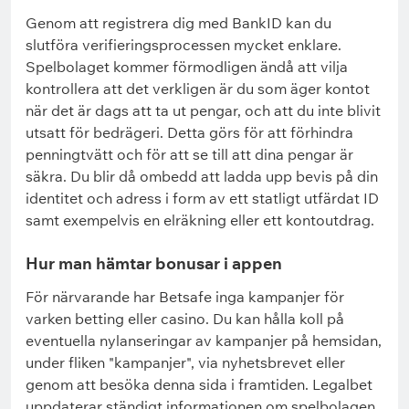
Genom att registrera dig med BankID kan du
slutföra verifieringsprocessen mycket enklare.
Spelbolaget kommer förmodligen ändå att vilja
kontrollera att det verkligen är du som äger kontot
när det är dags att ta ut pengar, och att du inte blivit
utsatt för bedrägeri. Detta görs för att förhindra
penningtvätt och för att se till att dina pengar är
säkra. Du blir då ombedd att ladda upp bevis på din
identitet och adress i form av ett statligt utfärdat ID
samt exempelvis en elräkning eller ett kontoutdrag.
Hur man hämtar bonusar i appen
För närvarande har Betsafe inga kampanjer för
varken betting eller casino. Du kan hålla koll på
eventuella nylanseringar av kampanjer på hemsidan,
under fliken "kampanjer", via nyhetsbrevet eller
genom att besöka denna sida i framtiden. Legalbet
uppdaterar ständigt informationen om spelbolagen