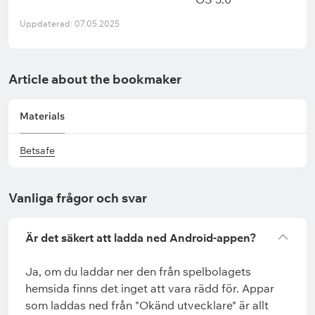
Uppdaterad: 07.05.2025
Article about the bookmaker
Materials
Betsafe
Vanliga frågor och svar
Är det säkert att ladda ned Android-appen?
Ja, om du laddar ner den från spelbolagets
hemsida finns det inget att vara rädd för. Appar
som laddas ned från "Okänd utvecklare" är allt