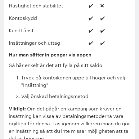
Hastighet och stabilitet
✔️
❌
Kontoskydd
✔️
✔️
Kundtjänst
✔️
✔️
Insättningar och uttag
✔️
✔️
Hur man sätter in pengar via appen
Så här enkelt är det att fylla på sitt saldo:
Tryck på kontoikonen uppe till höger och välj
"Insättning"
Välj önskad betalningsmetod
Viktigt:
Om det pågår en kampanj som kräver en
insättning kan vissa av betalningsmetoderna vara
ogiltiga för denna. Läs igenom villkoren innan du gör
en insättning så att du inte missar möjligheten att ta
del av bonusen.