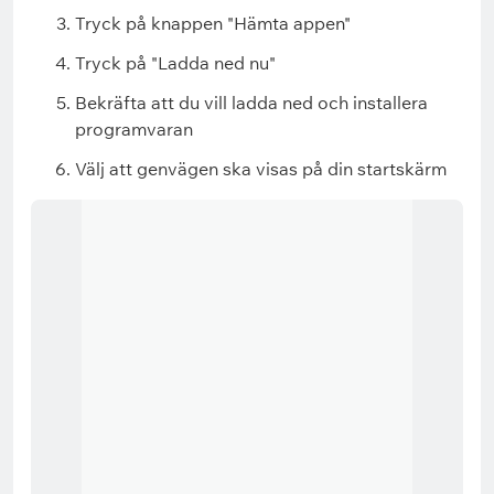
Tryck på knappen "Hämta appen"
Tryck på "Ladda ned nu"
Bekräfta att du vill ladda ned och installera
programvaran
Välj att genvägen ska visas på din startskärm