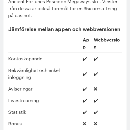
Ancient Fortunes Poseidon Megaways slot. Vinster
från dessa är också föremål för en 35x omsättning
på casinot.
Jämförelse mellan appen och webbversionen
Ap
Webbversio
p
n
Kontoskapande
✔️
✔️
Bekvämlighet och enkel
✔️
✔️
inloggning
Aviseringar
✔️
❌
Livestreaming
✔️
✔️
Statistik
✔️
✔️
Bonus
❌
❌