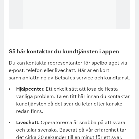
Så här kontaktar du kundtjänsten i appen
Du kan kontakta representanter för spelbolaget via
e-post, telefon eller livechatt. Här är en kort
sammanfattning av Betsafes service och kundtjänst.
Hjälpcenter.
Ett enkelt sätt att lösa de flesta
vanliga problem. Ta en titt här innan du kontaktar
kundtjänsten då det svar du letar efter kanske
redan finns.
Livechatt.
Operatörerna är snabba på att svara
och talar svenska. Baserat på vår erfarenhet tar
det cirka 30 sekunder till en minut för ett svar.