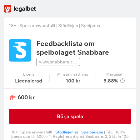
18+ | Spela ansvarsfullt |
Stödlinjen
|
Spelpaus
Feedbacklista om
spelbolaget Snabbare
www.snabbare.com
Licens
Minsta insättning
Marginal
Licensierad
100 kr
5.88%
600 kr
Börja spela
18+ | Spela ansvarsfullt |
Stödlinjen.se
|
Spelpaus.se
| T&C. 100%
bonus upp till 600 kr 1. Registrera dig på Snabbare. 2. Sätt in 100