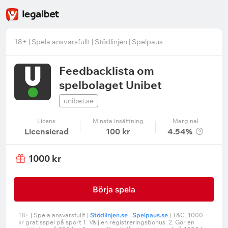
18+ | Spela ansvarsfullt |
Stödlinjen
|
Spelpaus
Feedbacklista om
spelbolaget Unibet
unibet.se
Licens
Minsta insättning
Marginal
Licensierad
100 kr
4.54%
1000 kr
Börja spela
18+ | Spela ansvarsfullt |
Stödlinjen.se
|
Spelpaus.se
| T&C. 1000
kr gratisspel på sport 1. Välj en registreringsbonus. 2. Gör en