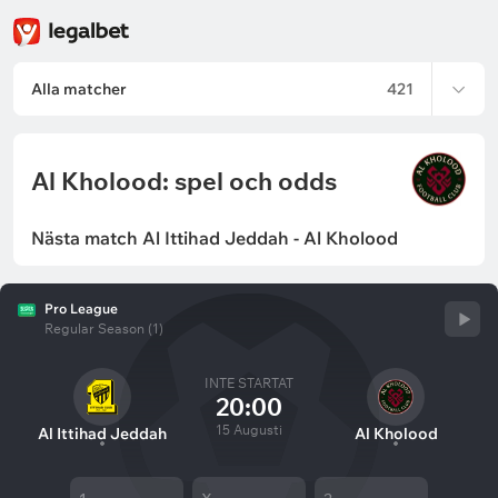
Alla matcher
421
Al Kholood: spel och odds
Nästa match Al Ittihad Jeddah - Al Kholood
Pro League
Regular Season (1)
INTE STARTAT
20:00
15 Augusti
Al Ittihad Jeddah
Al Kholood