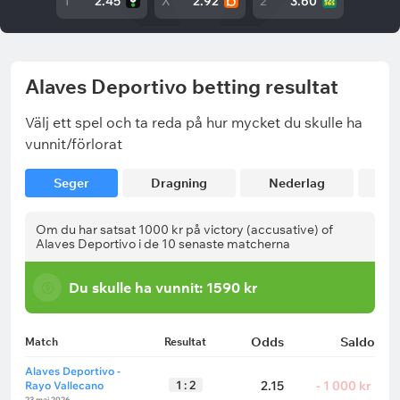
1
2.45
X
2.92
2
3.60
Alaves Deportivo betting resultat
Välj ett spel och ta reda på hur mycket du skulle ha
vunnit/förlorat
Seger
Dragning
Nederlag
Un
Om du har satsat 1000 kr på victory (accusative) of
Alaves Deportivo i de 10 senaste matcherna
Du skulle ha vunnit:
1590 kr
Odds
Saldo
Match
Resultat
Alaves Deportivo -
1 : 2
2.15
- 1 000 kr
Rayo Vallecano
23 maj 2026