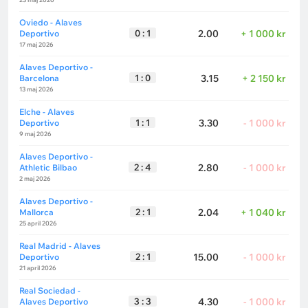
Oviedo - Alaves
0 : 1
2.00
+ 1 000 kr
Deportivo
17 maj 2026
Alaves Deportivo -
1 : 0
3.15
+ 2 150 kr
Barcelona
13 maj 2026
Elche - Alaves
1 : 1
3.30
- 1 000 kr
Deportivo
9 maj 2026
Alaves Deportivo -
2 : 4
2.80
- 1 000 kr
Athletic Bilbao
2 maj 2026
Alaves Deportivo -
2 : 1
2.04
+ 1 040 kr
Mallorca
25 april 2026
Real Madrid - Alaves
2 : 1
15.00
- 1 000 kr
Deportivo
21 april 2026
Real Sociedad -
3 : 3
4.30
- 1 000 kr
Alaves Deportivo