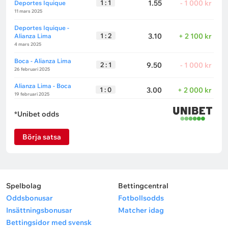
1 : 1
1.55
- 1 000 kr
Deportes Iquique
11 mars 2025
Deportes Iquique -
1 : 2
3.10
+ 2 100 kr
Alianza Lima
4 mars 2025
Boca - Alianza Lima
2 : 1
9.50
- 1 000 kr
26 februari 2025
Alianza Lima - Boca
1 : 0
3.00
+ 2 000 kr
19 februari 2025
*Unibet odds
Börja satsa
Spelbolag
Bettingcentral
Oddsbonusar
Fotbollsodds
Insättningsbonusar
Matcher idag
Bettingsidor med svensk