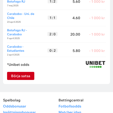
1 : 2
5.60
- 1 000 kr
Botafogo RJ
7 maj 2025
Carabobo - Uni. de
1 : 1
4.60
- 1 000 kr
Chile
23 april 2025
Botafogo RJ -
2 : 0
20.00
- 1 000 kr
Carabobo
9 april 2025
Carabobo -
0 : 2
5.80
- 1 000 kr
Estudiantes
2 april 2025
*Unibet odds
Börja satsa
Spelbolag
Bettingcentral
Oddsbonusar
Fotbollsodds
Insättningsbonusar
Matcher idag