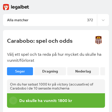
Alla matcher
372
Carabobo: spel och odds
Välj ett spel och ta reda på hur mycket du skulle ha
vunnit/förlorat
Seger
Dragning
Nederlag
Un
Om du har satsat 1000 kr på victory (accusative) of
Carabobo i de 10 senaste matcherna
Du skulle ha vunnit:
1800 kr