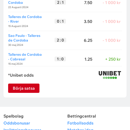
2 : 1
7.50
- 1 000 kr
Cordoba
22 Augusti 2024
Talleres de Cordoba
0 : 1
3.50
- 1 000 kr
- River
15 Augusti 2024
Sao Paulo - Talleres
2 : 0
6.25
- 1 000 kr
de Cordoba
30 maj 2024
Talleres de Cordoba
1 : 0
1.25
+ 250 kr
- Cobresal
15 maj 2024
*Unibet odds
Börja satsa
Spelbolag
Bettingcentral
Oddsbonusar
Fotbollsodds