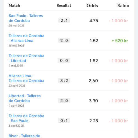
Odds
Saldo
Match
Resultat
Sao Paulo - Talleres
2 : 1
4.75
- 1 000 kr
de Cordoba
28 maj 2025
Talleres de Cordoba
2 : 0
1.52
+ 520 kr
- Alianza Lima
16 maj 2025
Talleres de Cordoba
0 : 0
1.82
- 1 000 kr
- Libertad
9 maj 2025
Alianza Lima -
3 : 2
2.60
- 1 000 kr
Talleres de Cordoba
23 april 2025
Libertad - Talleres
2 : 0
3.30
- 1 000 kr
de Cordoba
9 april 2025
Talleres de Cordoba
0 : 1
2.25
- 1 000 kr
- Sao Paulo
3 april 2025
River - Talleres de