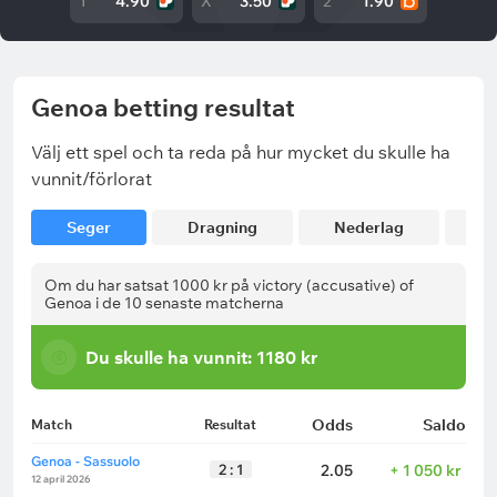
1
4.90
X
3.50
2
1.90
Genoa betting resultat
Välj ett spel och ta reda på hur mycket du skulle ha
vunnit/förlorat
Seger
Dragning
Nederlag
Un
Om du har satsat 1000 kr på victory (accusative) of
Genoa i de 10 senaste matcherna
Du skulle ha vunnit:
1180 kr
Odds
Saldo
Match
Resultat
Genoa - Sassuolo
2 : 1
2.05
+ 1 050 kr
12 april 2026