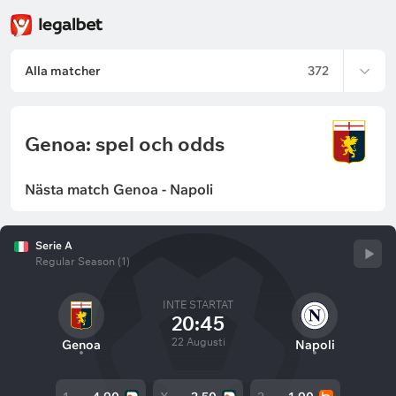
Alla matcher
372
Genoa: spel och odds
Nästa match Genoa - Napoli
Serie A
Regular Season (1)
INTE STARTAT
20:45
22 Augusti
Genoa
Napoli