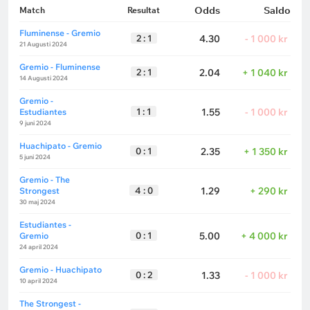
Odds
Saldo
Match
Resultat
Fluminense - Gremio
2 : 1
4.30
- 1 000 kr
21 Augusti 2024
Gremio - Fluminense
2 : 1
2.04
+ 1 040 kr
14 Augusti 2024
Gremio -
1 : 1
1.55
- 1 000 kr
Estudiantes
9 juni 2024
Huachipato - Gremio
0 : 1
2.35
+ 1 350 kr
5 juni 2024
Gremio - The
4 : 0
1.29
+ 290 kr
Strongest
30 maj 2024
Estudiantes -
0 : 1
5.00
+ 4 000 kr
Gremio
24 april 2024
Gremio - Huachipato
0 : 2
1.33
- 1 000 kr
10 april 2024
The Strongest -