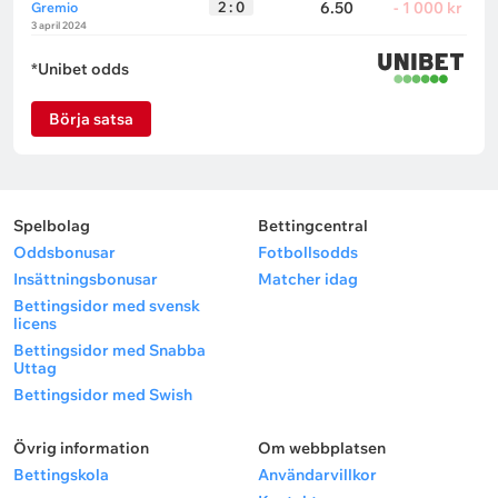
2 : 0
6.50
- 1 000 kr
Gremio
3 april 2024
*Unibet odds
Börja satsa
Spelbolag
Bettingcentral
Oddsbonusar
Fotbollsodds
Insättningsbonusar
Matcher idag
Bettingsidor med svensk
licens
Bettingsidor med Snabba
Uttag
Bettingsidor med Swish
Övrig information
Om webbplatsen
Bettingskola
Användarvillkor