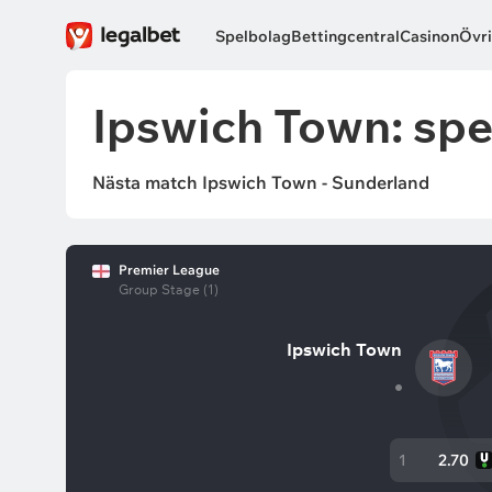
Spelbolag
Bettingcentral
Casinon
Övri
Ipswich Town: spe
Nästa match Ipswich Town - Sunderland
Premier League
Group Stage (1)
Ipswich Town
1
2.70