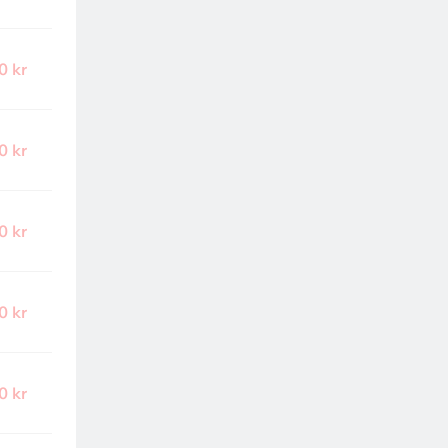
0 kr
0 kr
0 kr
0 kr
0 kr