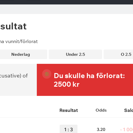
sultat
ha vunnit/förlorat
Nederlag
Under 2.5
O 2.5
Du skulle ha förlorat:
cusative) of
2500 kr
Resultat
Sal
Odds
1 : 3
- 1 00
3.20