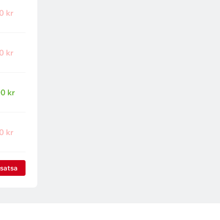
0 kr
0 kr
0 kr
0 kr
 satsa