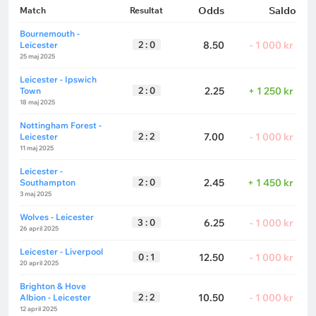
Odds
Saldo
Match
Resultat
Bournemouth -
2 : 0
8.50
- 1 000 kr
Leicester
25 maj 2025
Leicester - Ipswich
2 : 0
2.25
+ 1 250 kr
Town
18 maj 2025
Nottingham Forest -
2 : 2
7.00
- 1 000 kr
Leicester
11 maj 2025
Leicester -
2 : 0
2.45
+ 1 450 kr
Southampton
3 maj 2025
Wolves - Leicester
3 : 0
6.25
- 1 000 kr
26 april 2025
Leicester - Liverpool
0 : 1
12.50
- 1 000 kr
20 april 2025
Brighton & Hove
2 : 2
10.50
- 1 000 kr
Albion - Leicester
12 april 2025