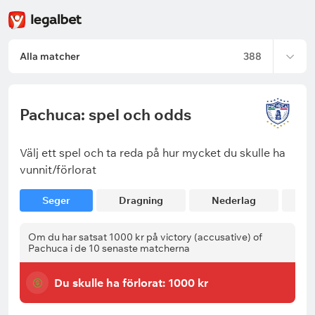
Alla matcher
388
Pachuca: spel och odds
Välj ett spel och ta reda på hur mycket du skulle ha
vunnit/förlorat
Seger
Dragning
Nederlag
Un
Om du har satsat 1000 kr på victory (accusative) of
Pachuca i de 10 senaste matcherna
Du skulle ha förlorat:
1000 kr