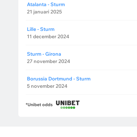
Atalanta - Sturm
21 januari 2025
Lille - Sturm
11 december 2024
Sturm - Girona
27 november 2024
Borussia Dortmund - Sturm
5 november 2024
*Unibet odds