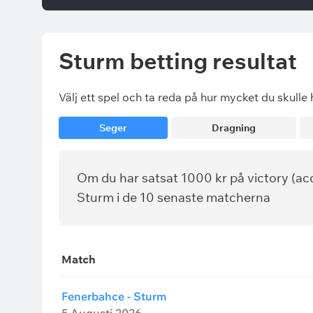
Sturm betting resultat
Välj ett spel och ta reda på hur mycket du skulle 
Seger
Dragning
Om du har satsat 1000 kr på victory (ac
Sturm i de 10 senaste matcherna
Match
Fenerbahce - Sturm