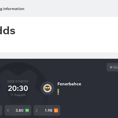
g information
dds
Sä
INTE STARTAT
Fenerbahce
20:30
11 Augusti
X
3.80
2
1.98