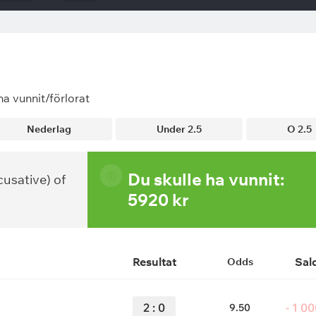
ha vunnit/förlorat
Nederlag
Under 2.5
O 2.5
Du skulle ha vunnit:
cusative) of
5920 kr
Resultat
Sal
Odds
2 : 0
- 1 00
9.50