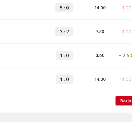
5 : 0
- 1 00
14.00
3 : 2
- 1 00
7.50
1 : 0
+ 2 60
3.60
1 : 0
- 1 00
14.00
Börja