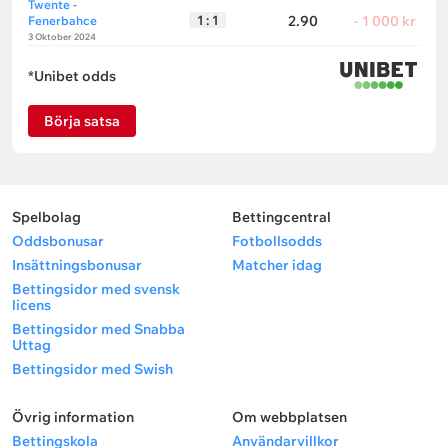
Twente -
1 : 1
2.90
- 1 000 kr
Fenerbahce
3 Oktober 2024
*Unibet odds
Börja satsa
Spelbolag
Bettingcentral
Oddsbonusar
Fotbollsodds
Insättningsbonusar
Matcher idag
Bettingsidor med svensk
licens
Bettingsidor med Snabba
Uttag
Bettingsidor med Swish
Övrig information
Om webbplatsen
Bettingskola
Användarvillkor