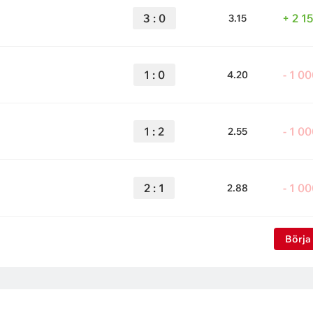
3 : 0
+ 2 15
3.15
1 : 0
- 1 00
4.20
1 : 2
- 1 00
2.55
2 : 1
- 1 00
2.88
Börja