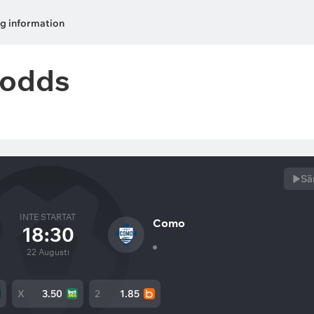
g information
 odds
Sä
INTE STARTAT
Como
18:30
22 Augusti
X
3.50
2
1.85