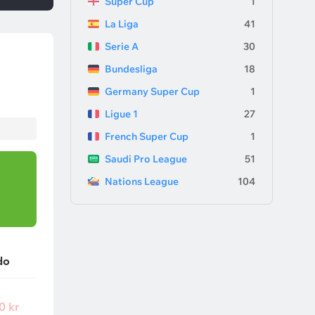
Super Cup
1
La Liga
41
Serie A
30
Bundesliga
18
Germany Super Cup
1
Ligue 1
27
French Super Cup
1
Saudi Pro League
51
Nations League
104
do
0 kr