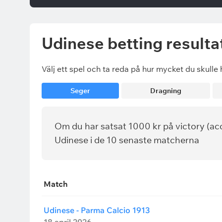
Udinese betting resulta
Välj ett spel och ta reda på hur mycket du skulle 
Seger
Dragning
Om du har satsat 1000 kr på victory (ac
Udinese i de 10 senaste matcherna
Match
Udinese - Parma Calcio 1913