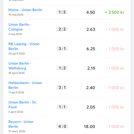
Mainz - Union Berlin
1 : 3
4.50
+ 3 500 kr
10 maj 2026
Union Berlin -
2 : 2
2.63
- 1 000 kr
Cologne
2 maj 2026
RB Leipzig - Union
3 : 1
6.25
- 1 000 kr
Berlin
24 april 2026
Union Berlin -
1 : 2
2.15
- 1 000 kr
Wolfsburg
18 april 2026
Heidenheim - Union
3 : 1
2.40
- 1 000 kr
Berlin
11 april 2026
Union Berlin - St.
1 : 1
2.05
- 1 000 kr
Pauli
5 april 2026
Bayern - Union
4 : 0
18.00
- 1 000 kr
Berlin
21 mars 2026