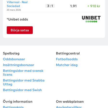
Villarreal - Real
3 : 1
1.91
+ 910 kr
Sociedad
20 mars 2026
*Unibet odds
Börja satsa
Spelbolag
Bettingcentral
Oddsbonusar
Fotbollsodds
Insättningsbonusar
Matcher idag
Bettingsidor med svensk
licens
Bettingsidor med Snabba
Uttag
Bettingsidor med Swish
Övrig information
Om webbplatsen
Bettingskola
Användarvillkor