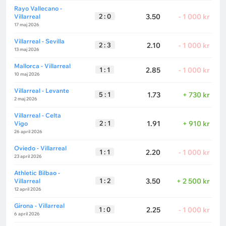
Rayo Vallecano -
2 : 0
3.50
- 1 000 kr
Villarreal
17 maj 2026
Villarreal - Sevilla
2 : 3
2.10
- 1 000 kr
13 maj 2026
Mallorca - Villarreal
1 : 1
2.85
- 1 000 kr
10 maj 2026
Villarreal - Levante
5 : 1
1.73
+ 730 kr
2 maj 2026
Villarreal - Celta
2 : 1
1.91
+ 910 kr
Vigo
26 april 2026
Oviedo - Villarreal
1 : 1
2.20
- 1 000 kr
23 april 2026
Athletic Bilbao -
1 : 2
3.50
+ 2 500 kr
Villarreal
12 april 2026
Girona - Villarreal
1 : 0
2.25
- 1 000 kr
6 april 2026