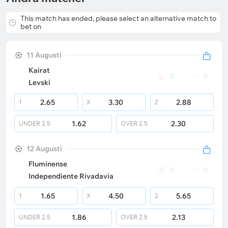
This match has ended, please select an alternative match to
bet on
11 Augusti
Kairat
0
0
Levski
2.65
3.30
2.88
1
X
2
1.62
2.30
UNDER
2.5
OVER
2.5
12 Augusti
Fluminense
0
0
Independiente Rivadavia
1.65
4.50
5.65
1
X
2
1.86
2.13
UNDER
2.5
OVER
2.5