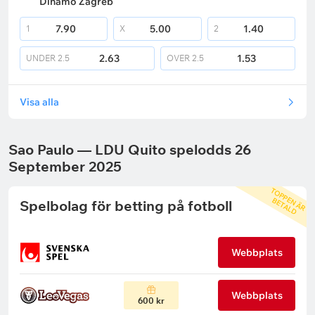
Dinamo Zagreb
7.90
5.00
1.40
1
X
2
2.63
1.53
UNDER
2.5
OVER
2.5
Visa alla
Sao Paulo — LDU Quito spelodds 26
September 2025
T
O
P
P
N
Ä
R
E
T
A
L
E
B
D
Spelbolag för betting på fotboll
Webbplats
Webbplats
600 kr