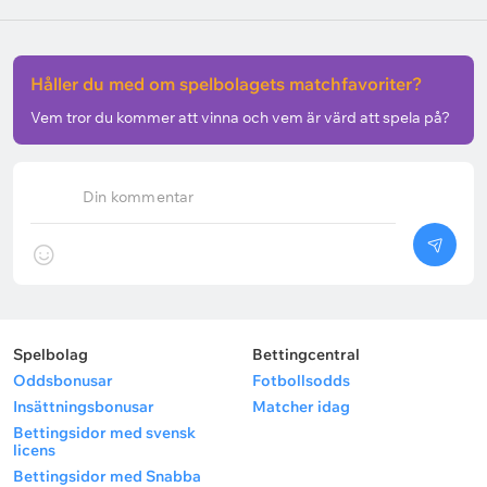
Håller du med om spelbolagets matchfavoriter?
Vem tror du kommer att vinna och vem är värd att spela på?
Din kommentar
Spelbolag
Bettingcentral
Oddsbonusar
Fotbollsodds
Insättningsbonusar
Matcher idag
Bettingsidor med svensk
licens
Bettingsidor med Snabba