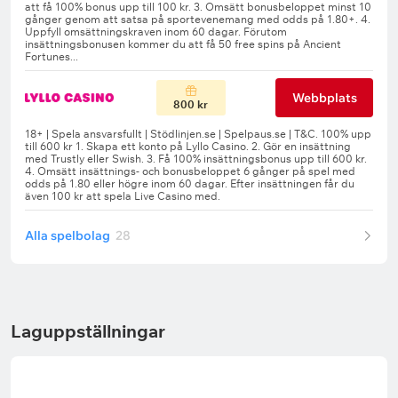
Webbplats
800 kr
Alla spelbolag
28
Laguppställningar