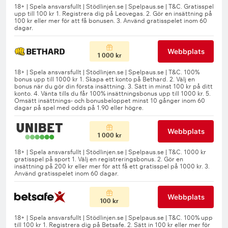
Webbplats
1 000 kr
Webbplats
1 000 kr
Webbplats
100 kr