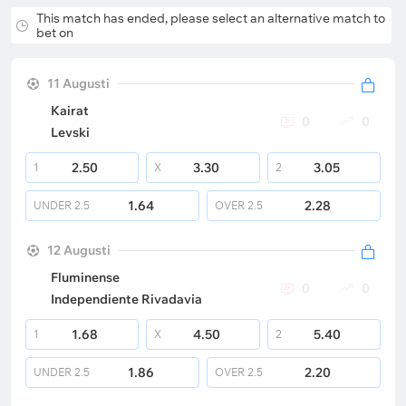
This match has ended, please select an alternative match to
bet on
11 Augusti
Kairat
0
0
Levski
2.50
3.30
3.05
1
X
2
1.64
2.28
UNDER
2.5
OVER
2.5
12 Augusti
Fluminense
0
0
Independiente Rivadavia
1.68
4.50
5.40
1
X
2
1.86
2.20
UNDER
2.5
OVER
2.5