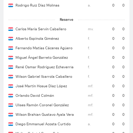
Rodrigo Ruiz Díaz Molinas
a.
0
0
Reserve
Carlos María Servín Caballero
mv.
0
0
Alberto Espínola Giménez
f.
0
0
Fernando Matías Cáceres Agüero
f.
0
0
Miguel Ángel Barreto González
f.
0
0
René Osmar Rodríguez Echeverria
f.
0
0
Wilson Gabriel Ibarrola Caballero
f.
0
0
José Martín Hosue Díaz López
mf.
0
0
Orlando David Colmán
mf.
0
0
Ulises Ramón Coronel González
mf.
0
0
Wilson Brahian Gustavo Ayala Vera
mf.
0
0
Diego Emmanuel Acosta Curtido
a.
0
0