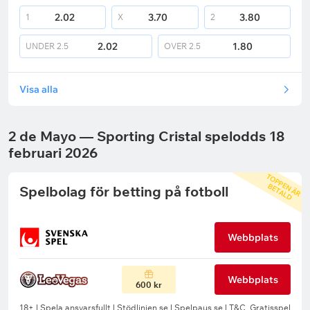
2.02
3.70
3.80
1
X
2
2.02
1.80
UNDER
2.5
OVER
2.5
Visa alla
2 de Mayo — Sporting Cristal spelodds 18
februari 2026
T
O
P
P
N
Ä
R
E
T
A
L
E
B
D
Spelbolag för betting på fotboll
Webbplats
Webbplats
600 kr