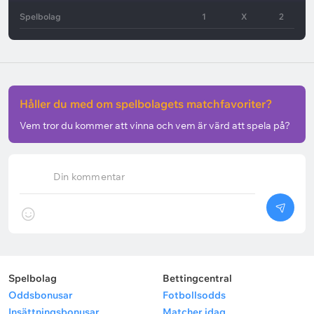
Spelbolag
1
X
2
Håller du med om spelbolagets matchfavoriter?
Vem tror du kommer att vinna och vem är värd att spela på?
Din kommentar
Spelbolag
Bettingcentral
Oddsbonusar
Fotbollsodds
Insättningsbonusar
Matcher idag