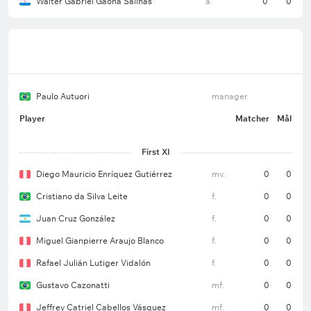
Walter Gabriel Gaona Salinas
a.
0
0
Paulo Autuori
manager
Player
Matcher
Mål
First XI
Diego Mauricio Enríquez Gutiérrez
mv.
0
0
Cristiano da Silva Leite
f.
0
0
Juan Cruz González
f.
0
0
Miguel Gianpierre Araujo Blanco
f.
0
0
Rafael Julián Lutiger Vidalón
f.
0
0
Gustavo Cazonatti
mf.
0
0
Jeffrey Catriel Cabellos Vásquez
mf.
0
0