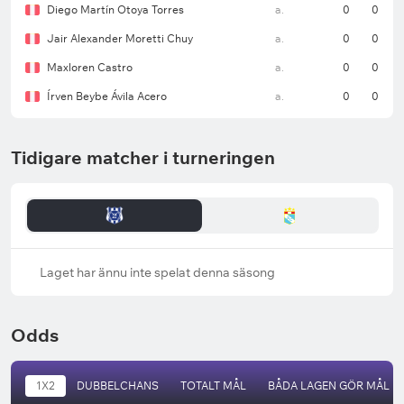
Diego Martín Otoya Torres
a.
0
0
Jair Alexander Moretti Chuy
a.
0
0
Maxloren Castro
a.
0
0
Írven Beybe Ávila Acero
a.
0
0
Tidigare matcher i turneringen
Laget har ännu inte spelat denna säsong
Odds
1X2
DUBBELCHANS
TOTALT MÅL
BÅDA LAGEN GÖR MÅL