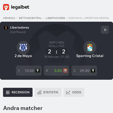
HEMSIDA
BETTINGCENTRAL
LIBERTADORES
2 DE MAYO — SPORTING CRISTAL
Libertadores
2nd Round
MATCHEN
AVSLUTAD
2
:
2
2 de Mayo
Sporting Cristal
18 februari, 01:30
1
13.00
X
3.00
2
29.00
RECENSION
STATISTIK
ODDS
Andra matcher