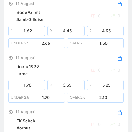
11 Augusti
Bodø/Glimt
0
0
Saint-Gilloise
1.62
4.45
4.95
1
X
2
2.65
1.50
UNDER
2.5
OVER
2.5
11 Augusti
Iberia 1999
0
0
Larne
1.70
3.55
5.25
1
X
2
1.70
2.10
UNDER
2.5
OVER
2.5
11 Augusti
FK Sabah
0
0
Aarhus