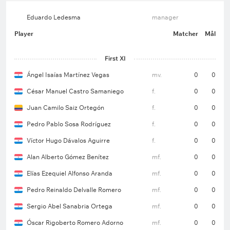
Eduardo Ledesma
manager
Player
Matcher
Mål
First XI
Ángel Isaías Martínez Vegas
mv.
0
0
César Manuel Castro Samaniego
f.
0
0
Juan Camilo Saiz Ortegón
f.
0
0
Pedro Pablo Sosa Rodríguez
f.
0
0
Víctor Hugo Dávalos Aguirre
f.
0
0
Alan Alberto Gómez Benítez
mf.
0
0
Elías Ezequiel Alfonso Aranda
mf.
0
0
Pedro Reinaldo Delvalle Romero
mf.
0
0
Sergio Abel Sanabria Ortega
mf.
0
0
Óscar Rigoberto Romero Adorno
mf.
0
0