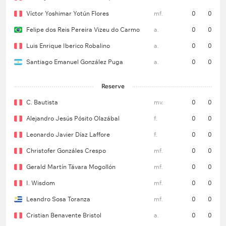
Víctor Yoshimar Yotún Flores
mf.
0
0
Felipe dos Reis Pereira Vizeu do Carmo
a.
0
0
Luis Enrique Iberico Robalino
a.
0
0
Santiago Emanuel González Puga
a.
0
0
Reserve
C. Bautista
mv.
0
0
Alejandro Jesús Pósito Olazábal
f.
0
0
Leonardo Javier Díaz Laffore
f.
0
0
Christofer Gonzáles Crespo
mf.
0
0
Gerald Martín Távara Mogollón
mf.
0
0
I. Wisdom
mf.
0
0
Leandro Sosa Toranza
mf.
0
0
Cristian Benavente Bristol
a.
0
0