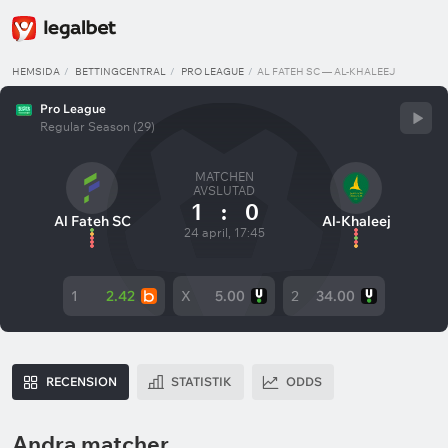
HEMSIDA
BETTINGCENTRAL
PRO LEAGUE
AL FATEH SC — AL-KHALEEJ
Pro League
Regular Season (29)
MATCHEN
AVSLUTAD
1
:
0
Al Fateh SC
Al-Khaleej
24 april, 17:45
1
2.42
X
5.00
2
34.00
RECENSION
STATISTIK
ODDS
Andra matcher