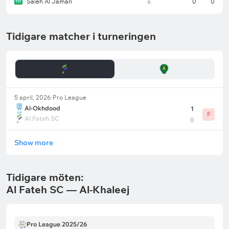
Saleh Al Jaman
a.
0
0
Tidigare matcher i turneringen
5 april, 2026
Pro League
Al-Okhdood
1
F
Al Fateh SC
0
Show more
Tidigare möten:
Al Fateh SC — Al-Khaleej
Pro League 2025/26