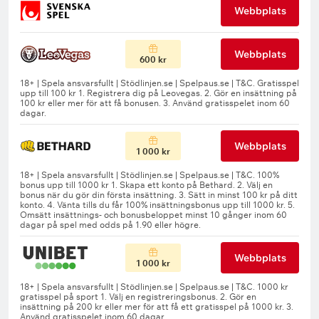
Webbplats
Webbplats
600 kr
Webbplats
1 000 kr
Webbplats
1 000 kr