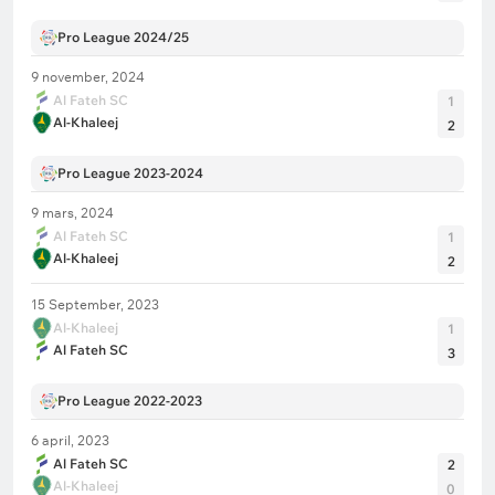
Pro League 2024/25
9 november, 2024
Al Fateh SC
1
Al-Khaleej
2
Pro League 2023-2024
9 mars, 2024
Al Fateh SC
1
Al-Khaleej
2
15 September, 2023
Al-Khaleej
1
Al Fateh SC
3
Pro League 2022-2023
6 april, 2023
Al Fateh SC
2
Al-Khaleej
0