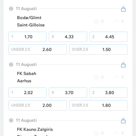
11 Augusti
Bodø/Glimt
0
0
Saint-Gilloise
1.70
4.33
4.45
1
X
2
2.60
1.50
UNDER
2.5
OVER
2.5
11 Augusti
FK Sabah
0
0
Aarhus
2.02
3.70
3.80
1
X
2
2.00
1.80
UNDER
2.5
OVER
2.5
11 Augusti
FK Kauno Zalgiris
0
0