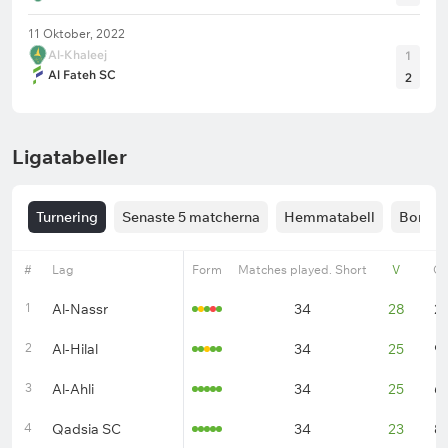
11 Oktober, 2022
Al-Khaleej
1
Al Fateh SC
2
Ligatabeller
Turnering
Senaste 5 matcherna
Hemmatabell
Bortata
#
Lag
Form
Matches played. Short
V
O
1
Al-Nassr
34
28
2
2
Al-Hilal
34
25
9
3
Al-Ahli
34
25
6
4
Qadsia SC
34
23
8