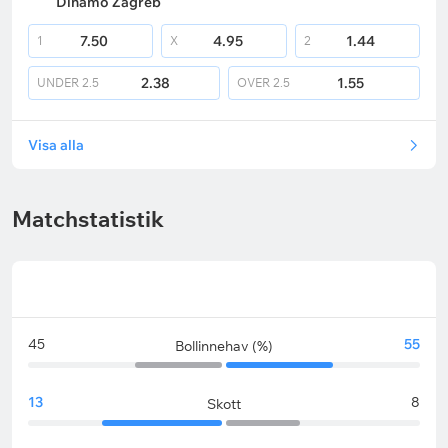
Dinamo Zagreb
7.50
4.95
1.44
1
X
2
2.38
1.55
UNDER
2.5
OVER
2.5
Visa alla
Matchstatistik
45
55
Bollinnehav (%)
13
8
Skott