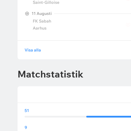
Saint-Gilloise
11 Augusti
FK Sabah
Aarhus
Visa alla
Matchstatistik
51
9