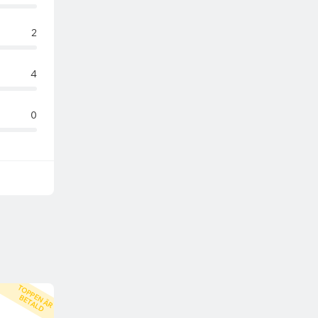
2
4
0
T
O
P
P
N
Ä
R
E
T
A
L
E
B
D