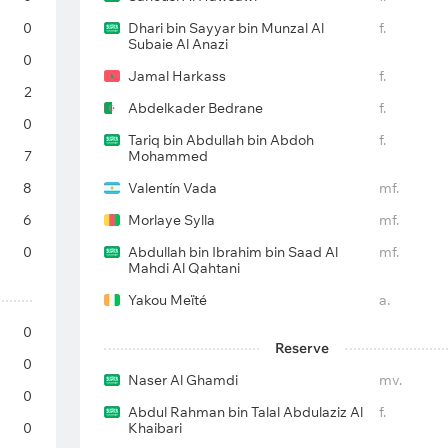
0
Dhari bin Sayyar bin Munzal Al
f.
Subaie Al Anazi
0
Jamal Harkass
f.
2
Abdelkader Bedrane
f.
0
Tariq bin Abdullah bin Abdoh
f.
7
Mohammed
8
Valentín Vada
mf.
6
Morlaye Sylla
mf.
0
Abdullah bin Ibrahim bin Saad Al
mf.
Mahdi Al Qahtani
Yakou Meïté
a.
0
Reserve
0
Naser Al Ghamdi
mv.
0
Abdul Rahman bin Talal Abdulaziz Al
f.
0
Khaibari