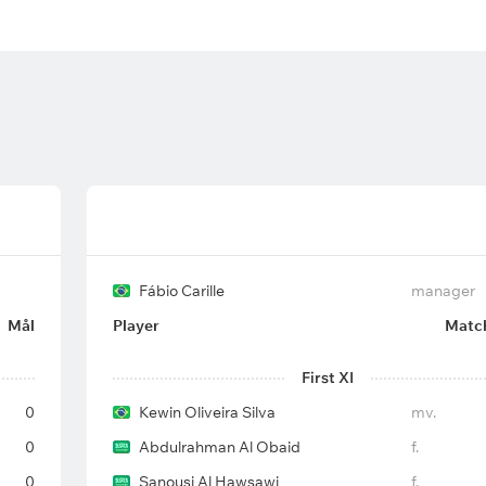
Fábio Carille
manager
Mål
Player
Matc
First XI
0
Kewin Oliveira Silva
mv.
0
Abdulrahman Al Obaid
f.
0
Sanousi Al Hawsawi
f.