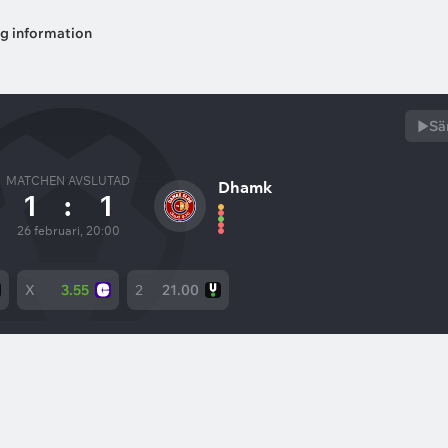
g information
Sä
MATCHEN AVSLUTAD
Dhamk
1
:
1
26 februari, 20:00
X
3.55
2
21.00