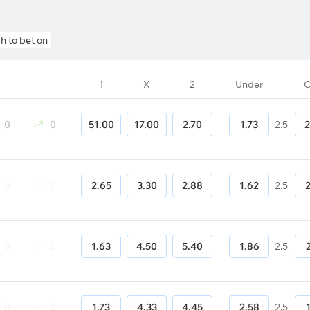
h to bet on
1
X
2
Under
O
0
0
51.00
17.00
2.70
1.73
2.5
2
0
0
2.65
3.30
2.88
1.62
2.5
2
0
0
1.63
4.50
5.40
1.86
2.5
0
0
1.73
4.33
4.45
2.58
2.5