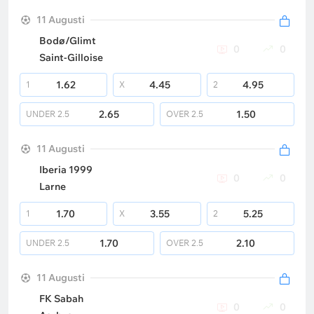
11 Augusti
Bodø/Glimt
0
0
Saint-Gilloise
1.62
4.45
4.95
1
X
2
2.65
1.50
UNDER
2.5
OVER
2.5
11 Augusti
Iberia 1999
0
0
Larne
1.70
3.55
5.25
1
X
2
1.70
2.10
UNDER
2.5
OVER
2.5
11 Augusti
FK Sabah
0
0