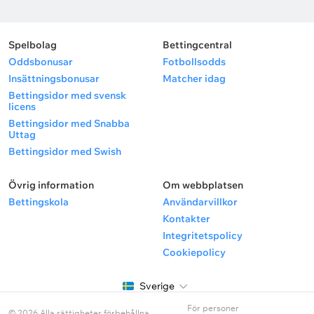
Spelbolag
Bettingcentral
Oddsbonusar
Fotbollsodds
Insättningsbonusar
Matcher idag
Bettingsidor med svensk
licens
Bettingsidor med Snabba
Uttag
Bettingsidor med Swish
Övrig information
Om webbplatsen
Bettingskola
Användarvillkor
Kontakter
Integritetspolicy
Cookiepolicy
Sverige
För personer
© 2026 Alla rättigheter förbehållna.