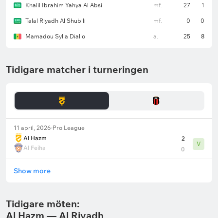
Khalil Ibrahim Yahya Al Absi
mf.
27
1
Talal Riyadh Al Shubili
mf.
0
0
Mamadou Sylla Diallo
a.
25
8
Tidigare matcher i turneringen
11 april, 2026
Pro League
Al Hazm
2
V
Al Feiha
0
Show more
Tidigare möten:
Al Hazm — Al Riyadh