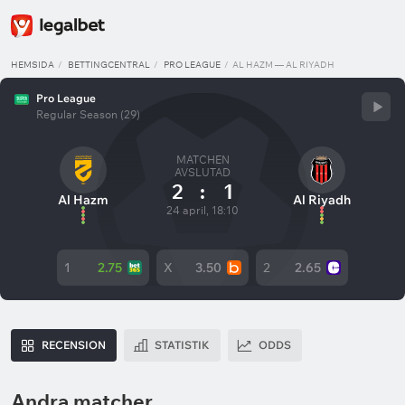
HEMSIDA
BETTINGCENTRAL
PRO LEAGUE
AL HAZM — AL RIYADH
Pro League
Regular Season (29)
MATCHEN
AVSLUTAD
2
:
1
Al Hazm
Al Riyadh
24 april, 18:10
1
2.75
X
3.50
2
2.65
RECENSION
STATISTIK
ODDS
Andra matcher