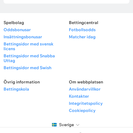
Spelbolag
Bettingcentral
Oddsbonusar
Fotbollsodds
Insättningsbonusar
Matcher idag
Bettingsidor med svensk
licens
Bettingsidor med Snabba
Uttag
Bettingsidor med Swish
Övrig information
Om webbplatsen
Bettingskola
Användarvillkor
Kontakter
Integritetspolicy
Cookiepolicy
Sverige