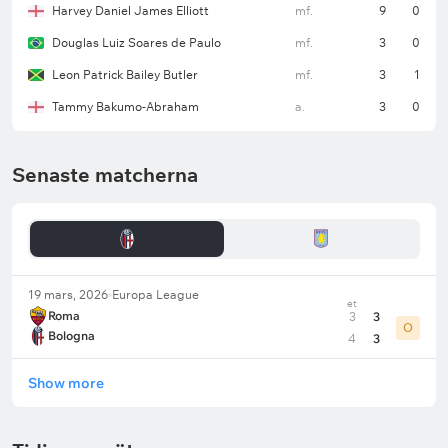
Harvey Daniel James Elliott
mf.
9
0
Douglas Luiz Soares de Paulo
mf.
3
0
Leon Patrick Bailey Butler
mf.
3
1
Tammy Bakumo-Abraham
a.
3
0
Senaste matcherna
19 mars, 2026
Europa League
et
Roma
3
3
O
Bologna
4
3
Show more