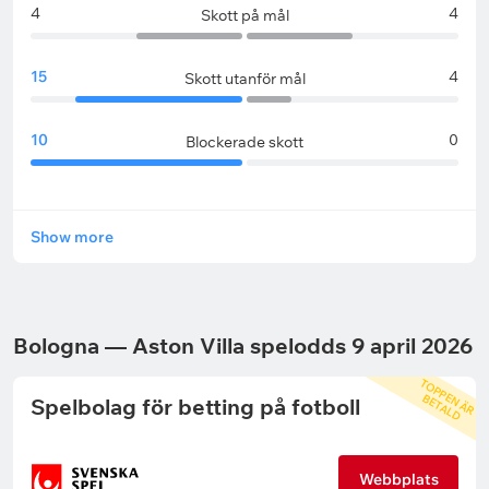
4
4
Skott på mål
15
4
Skott utanför mål
10
0
Blockerade skott
Show more
Bologna — Aston Villa spelodds 9 april 2026
T
O
P
P
N
Ä
R
E
T
A
L
E
B
D
Spelbolag för betting på fotboll
Webbplats