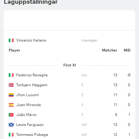
Laguppställningar
Vincenzo Italiano
manager
Player
Matcher
Mål
First XI
Federico Ravaglia
mv.
13
-8
Torbjørn Heggem
f.
13
0
Jhon Lucumí
f.
11
0
Juan Miranda
f.
11
0
João Mário
f.
5
1
Lewis Ferguson
mf.
13
0
Tommaso Pobega
mf.
12
1