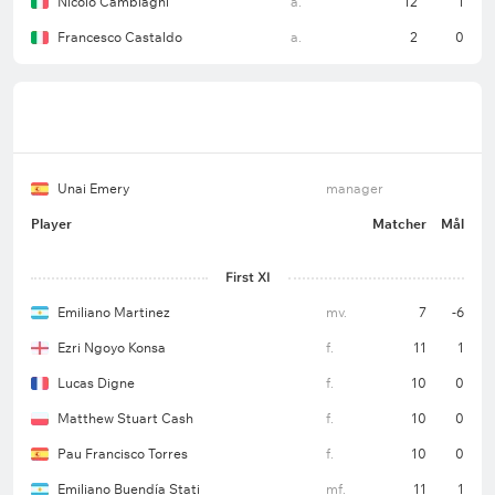
Nicolò Cambiaghi
a.
12
1
Francesco Castaldo
a.
2
0
Unai Emery
manager
Player
Matcher
Mål
First XI
Emiliano Martinez
mv.
7
-6
Ezri Ngoyo Konsa
f.
11
1
Lucas Digne
f.
10
0
Matthew Stuart Cash
f.
10
0
Pau Francisco Torres
f.
10
0
Emiliano Buendía Stati
mf.
11
1