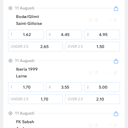
11 Augusti
Bodø/Glimt
0
0
Saint-Gilloise
1.62
4.45
4.95
1
X
2
2.65
1.50
UNDER
2.5
OVER
2.5
11 Augusti
Iberia 1999
0
0
Larne
1.70
3.55
5.00
1
X
2
1.70
2.10
UNDER
2.5
OVER
2.5
11 Augusti
FK Sabah
0
0