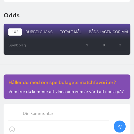
Odds
1X2
DUBBELCHANS
TOTALT MÅL
BÅDA LAGEN GÖR MÅL
Spelbolag
1
X
2
Håller du med om spelbolagets matchfavoriter?
Vem tror du kommer att vinna och vem är värd att spela på?
Din kommentar