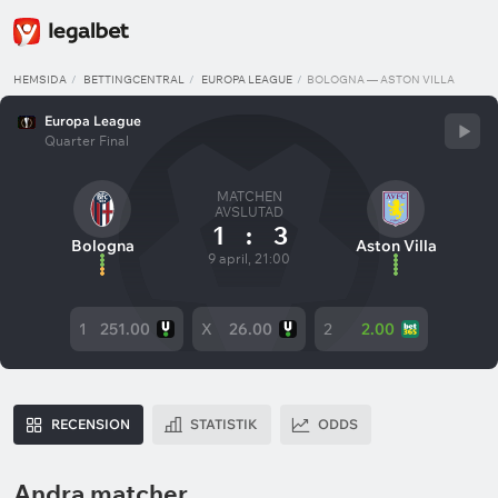
HEMSIDA
BETTINGCENTRAL
EUROPA LEAGUE
BOLOGNA — ASTON VILLA
Europa League
Quarter Final
MATCHEN
AVSLUTAD
1
:
3
Bologna
Aston Villa
9 april, 21:00
1
251.00
X
26.00
2
2.00
RECENSION
STATISTIK
ODDS
Andra matcher