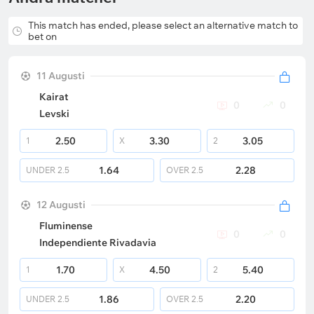
This match has ended, please select an alternative match to
bet on
11 Augusti
Kairat
0
0
Levski
2.50
3.30
3.05
1
X
2
1.64
2.28
UNDER
2.5
OVER
2.5
12 Augusti
Fluminense
0
0
Independiente Rivadavia
1.70
4.50
5.40
1
X
2
1.86
2.20
UNDER
2.5
OVER
2.5