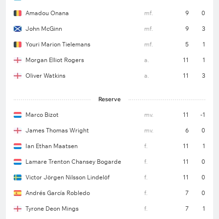
Amadou Onana
mf.
9
0
John McGinn
mf.
9
3
Youri Marion Tielemans
mf.
5
1
Morgan Elliot Rogers
a.
11
1
Oliver Watkins
a.
11
3
Reserve
Marco Bizot
mv.
11
-1
James Thomas Wright
mv.
6
0
Ian Ethan Maatsen
f.
11
1
Lamare Trenton Chansey Bogarde
f.
11
0
Victor Jörgen Nilsson Lindelöf
f.
11
0
Andrés García Robledo
f.
7
0
Tyrone Deon Mings
f.
7
1