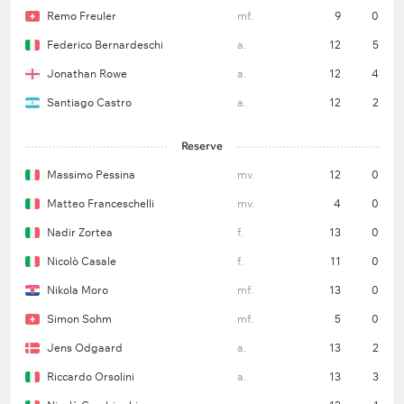
Remo Freuler
mf.
9
0
Federico Bernardeschi
a.
12
5
Jonathan Rowe
a.
12
4
Santiago Castro
a.
12
2
Reserve
Massimo Pessina
mv.
12
0
Matteo Franceschelli
mv.
4
0
Nadir Zortea
f.
13
0
Nicolò Casale
f.
11
0
Nikola Moro
mf.
13
0
Simon Sohm
mf.
5
0
Jens Odgaard
a.
13
2
Riccardo Orsolini
a.
13
3