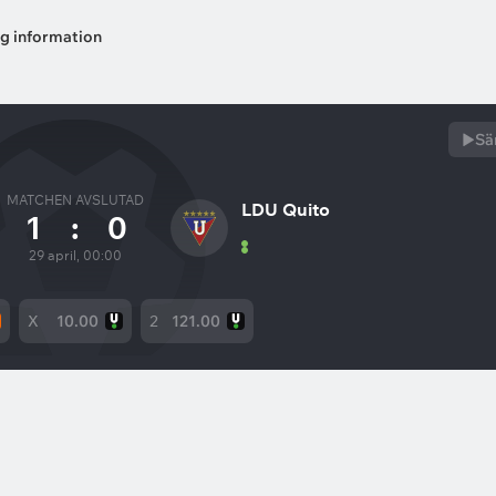
g information
Sä
MATCHEN AVSLUTAD
LDU Quito
1
:
0
29 april, 00:00
X
10.00
2
121.00