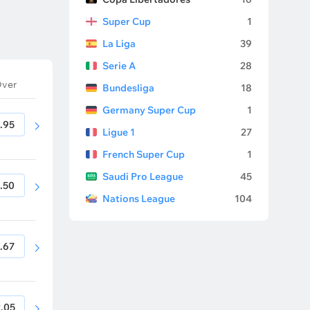
Super Cup
1
La Liga
39
Serie A
28
ver
Bundesliga
18
Germany Super Cup
1
.95
Ligue 1
27
French Super Cup
1
Saudi Pro League
45
.50
Nations League
104
.67
.05