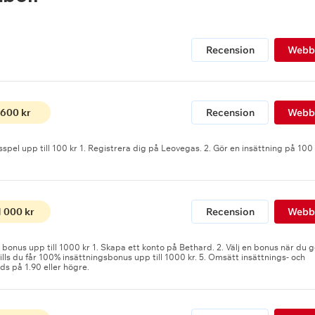
Recension
Webb
600 kr
Recension
Webb
1 000 kr
Recension
Webb