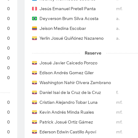
0
Jesús Emanuel Pretell Panta
mf.
0
Deyverson Brum Silva Acosta
a.
0
Jeison Medina Escobar
a.
0
Yerlin Josué Quiñónez Nazareno
a.
0
Reserve
0
Josué Javier Caicedo Porozo
0
Edison Andrés Gomez Giler
0
Washington Nahir Olvera Zambrano
Daniel Isai de la Cruz de la Cruz
f.
0
Cristian Alejandro Tobar Luna
mf.
0
Kevin Andrés Minda Ruales
mf.
0
Patrick Josué Ortiz Gámez
mf.
0
Ederson Edwin Castillo Ayoví
mf.