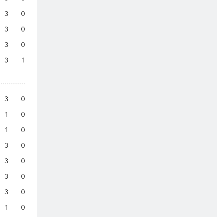
3
0
3
0
3
0
3
1
3
0
1
0
1
0
3
0
3
0
3
0
3
0
1
0