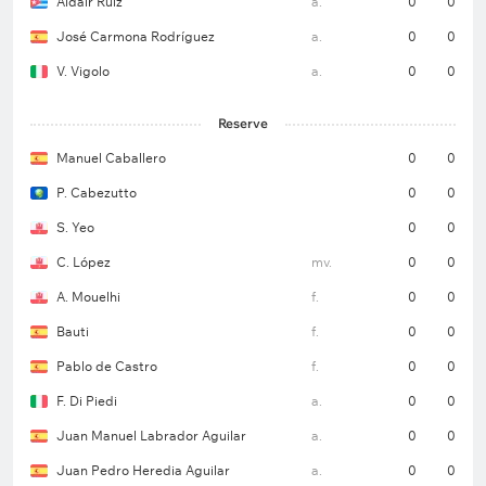
Aldair Ruiz
a.
0
0
José Carmona Rodríguez
a.
0
0
V. Vigolo
a.
0
0
Reserve
Manuel Caballero
0
0
P. Cabezutto
0
0
S. Yeo
0
0
C. López
mv.
0
0
A. Mouelhi
f.
0
0
Bauti
f.
0
0
Pablo de Castro
f.
0
0
F. Di Piedi
a.
0
0
Juan Manuel Labrador Aguilar
a.
0
0
Juan Pedro Heredia Aguilar
a.
0
0