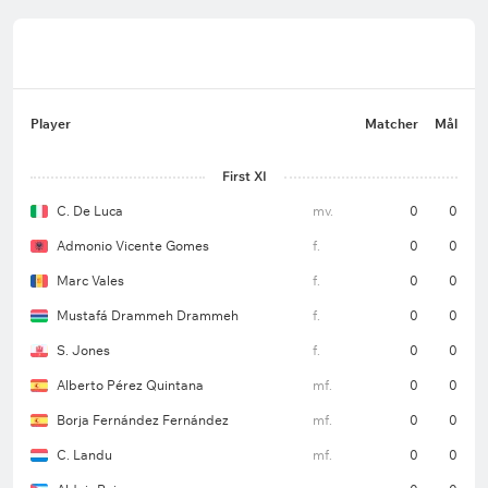
Player
Matcher
Mål
First XI
C. De Luca
mv.
0
0
Admonio Vicente Gomes
f.
0
0
Marc Vales
f.
0
0
Mustafá Drammeh Drammeh
f.
0
0
S. Jones
f.
0
0
Alberto Pérez Quintana
mf.
0
0
Borja Fernández Fernández
mf.
0
0
C. Landu
mf.
0
0