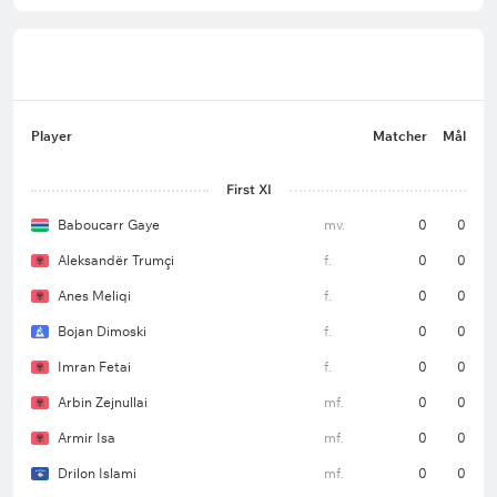
Player
Matcher
Mål
First XI
Baboucarr Gaye
mv.
0
0
Aleksandër Trumçi
f.
0
0
Anes Meliqi
f.
0
0
Bojan Dimoski
f.
0
0
Imran Fetai
f.
0
0
Arbin Zejnullai
mf.
0
0
Armir Isa
mf.
0
0
Drilon Islami
mf.
0
0