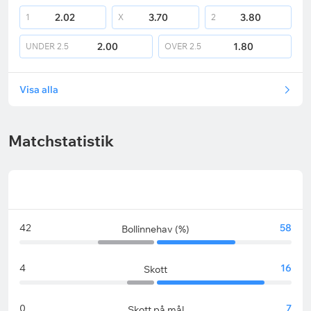
2.02
3.70
3.80
1
X
2
2.00
1.80
UNDER
2.5
OVER
2.5
Visa alla
Matchstatistik
42
58
Bollinnehav (%)
4
16
Skott
0
7
Skott på mål