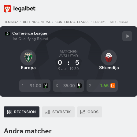
HEMSIDA
BETTINGCENTRAL
CONFERENCE LEAGUE
EUROPA — SHKENDIJA
Conference League
1st Qualifying Round
MATCHEN
AVSLUTAD
0
:
5
Europa
Shkendija
9 Juli, 19:30
1
91.00
X
35.00
2
1.65
RECENSION
STATISTIK
ODDS
Andra matcher