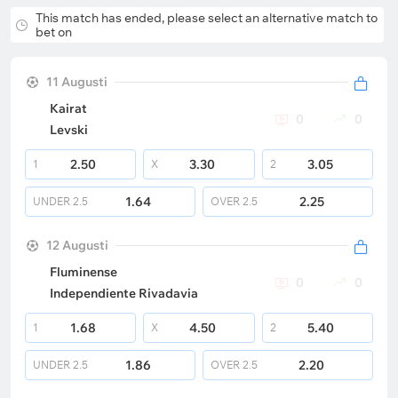
This match has ended, please select an alternative match to
bet on
11 Augusti
Kairat
0
0
Levski
2.50
3.30
3.05
1
X
2
1.64
2.25
UNDER
2.5
OVER
2.5
12 Augusti
Fluminense
0
0
Independiente Rivadavia
1.68
4.50
5.40
1
X
2
1.86
2.20
UNDER
2.5
OVER
2.5