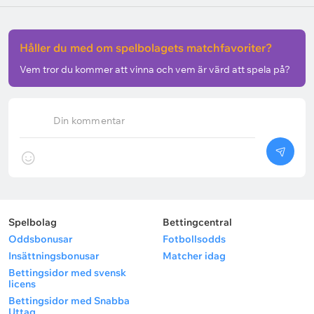
Håller du med om spelbolagets matchfavoriter?
Vem tror du kommer att vinna och vem är värd att spela på?
Din kommentar
Spelbolag
Bettingcentral
Oddsbonusar
Fotbollsodds
Insättningsbonusar
Matcher idag
Bettingsidor med svensk
licens
Bettingsidor med Snabba
Uttag