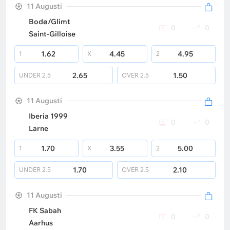
11 Augusti
Bodø/Glimt
0
0
Saint-Gilloise
1.62
4.45
4.95
1
X
2
2.65
1.50
UNDER
2.5
OVER
2.5
11 Augusti
Iberia 1999
0
0
Larne
1.70
3.55
5.00
1
X
2
1.70
2.10
UNDER
2.5
OVER
2.5
11 Augusti
FK Sabah
0
0
Aarhus