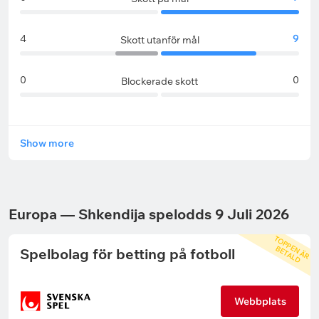
4
9
Skott utanför mål
0
0
Blockerade skott
Show more
Europa — Shkendija spelodds 9 Juli 2026
T
O
P
P
N
Ä
R
E
T
A
L
E
B
D
Spelbolag för betting på fotboll
Webbplats