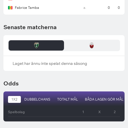
Fabrice Tamba
a.
0
0
Senaste matcherna
Laget har ännu inte spelat denna säsong
Odds
1X2
DUBBELCHANS
TOTALT MÅL
BÅDA LAGEN GÖR MÅL
Spelbolag
1
X
2