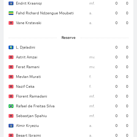
Endrit Krasniqi
mf.
0
0
Fahd Richard Ndzengue Moubeti
a.
0
0
Vane Krstevski
a.
0
0
Reserve
L. Djeladini
0
0
Astrit Amzai
mv.
0
0
Ferat Ramani
mv.
0
0
Mevlan Murati
f.
0
0
Nazif Ceka
f.
0
0
Florent Ramadani
mf.
0
0
Rafael de Freitas Silva
mf.
0
0
Sebastjan Spahiu
mf.
0
0
Almir Kryeziu
a.
0
0
Besart Ibraimi
a.
0
0