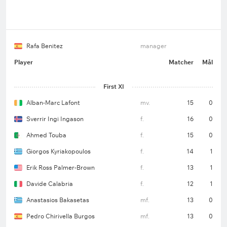
Rafa Benitez
manager
Player
Matcher
Mål
First XI
Alban-Marc Lafont
mv.
15
0
Sverrir Ingi Ingason
f.
16
0
Ahmed Touba
f.
15
0
Giorgos Kyriakopoulos
f.
14
1
Erik Ross Palmer-Brown
f.
13
1
Davide Calabria
f.
12
1
Anastasios Bakasetas
mf.
13
0
Pedro Chirivella Burgos
mf.
13
0