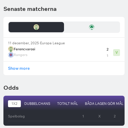
Senaste matcherna
11 december, 2025
Europa League
Ferencvarosi
2
V
Rangers
1
Show more
Odds
1X2
DUBBELCHANS
TOTALT MÅL
BÅDA LAGEN GÖR MÅL
Spelbolag
1
X
2