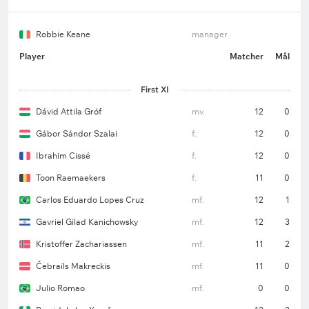
Robbie Keane
manager
Player
Matcher
Mål
First XI
Dávid Attila Gróf
mv.
12
0
Gábor Sándor Szalai
f.
12
0
Ibrahim Cissé
f.
12
0
Toon Raemaekers
f.
11
0
Carlos Eduardo Lopes Cruz
mf.
12
1
Gavriel Gilad Kanichowsky
mf.
12
3
Kristoffer Zachariassen
mf.
11
2
Čebrails Makreckis
mf.
11
0
Julio Romao
mf.
0
0