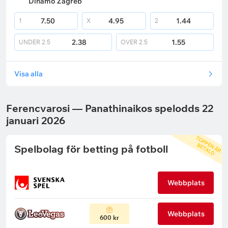
Dinamo Zagreb
7.50
4.95
1.44
1
X
2
2.38
1.55
UNDER
2.5
OVER
2.5
Visa alla
Ferencvarosi — Panathinaikos spelodds 22
januari 2026
T
O
P
P
N
Ä
R
E
T
A
L
E
B
D
Spelbolag för betting på fotboll
Webbplats
Webbplats
600 kr