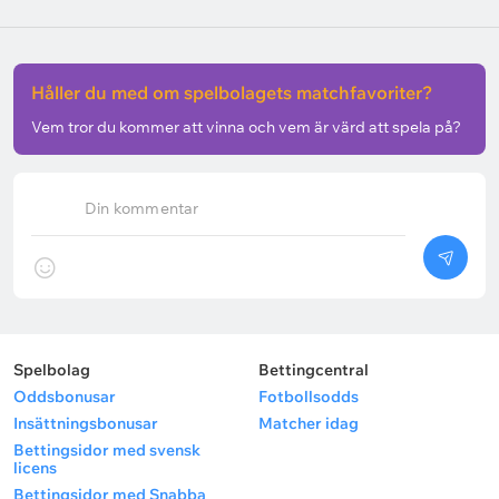
Håller du med om spelbolagets matchfavoriter?
Vem tror du kommer att vinna och vem är värd att spela på?
Din kommentar
Spelbolag
Bettingcentral
Oddsbonusar
Fotbollsodds
Insättningsbonusar
Matcher idag
Bettingsidor med svensk
licens
Bettingsidor med Snabba