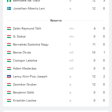
Bamidele Isa Yusuf
a.
12
3
Jonathan Alberto Levi
a.
12
0
Reserve
Zalán Rajmund Tóth
mv.
6
0
G. Szécsi
mv.
0
0
Barnabás Szabolcs Nagy
f.
11
0
Bence Ötvös
mf.
10
1
Csongor Lakatos
mf.
0
0
Ádám Madarász
mf.
0
0
Lenny Alvin Pico Joseph
a.
12
2
Zsombor Gruber
a.
12
0
Benjámin Gólik
a.
0
0
Krisztián Lisztes
a.
0
0