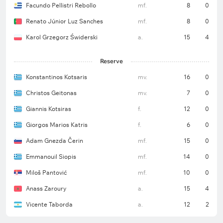
Facundo Pellistri Rebollo
mf.
8
0
Renato Júnior Luz Sanches
mf.
8
0
Karol Grzegorz Świderski
a.
15
4
Reserve
Konstantinos Kotsaris
mv.
16
0
Christos Geitonas
mv.
7
0
Giannis Kotsiras
f.
12
0
Giorgos Marios Katris
f.
6
0
Adam Gnezda Čerin
mf.
15
0
Emmanouil Siopis
mf.
14
0
Miloš Pantović
mf.
10
0
Anass Zaroury
a.
15
4
Vicente Taborda
a.
12
2