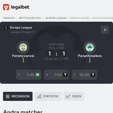
HEMSIDA
BETTINGCENTRAL
EUROPA LEAGUE
FERENCVAROSI — PANATHINAIKO
Europa League
League Stage (7)
MATCHEN
AVSLUTAD
1
:
1
Ferencvarosi
Panathinaikos
22 januari, 21:00
1
2.45
X
7.00
2
56.00
RECENSION
STATISTIK
ODDS
Andra matcher