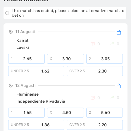
This match has ended, please select an alternative match to
bet on
11 Augusti
Kairat
0
0
Levski
2.65
3.30
3.05
1
X
2
1.62
2.30
UNDER
2.5
OVER
2.5
12 Augusti
Fluminense
0
0
Independiente Rivadavia
1.65
4.50
5.60
1
X
2
1.86
2.20
UNDER
2.5
OVER
2.5