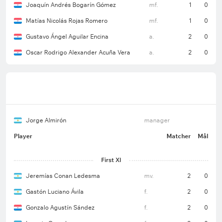
Joaquín Andrés Bogarín Gómez
mf.
1
0
Matías Nicolás Rojas Romero
mf.
1
0
Gustavo Ángel Aguilar Encina
a.
2
0
Oscar Rodrigo Alexander Acuña Vera
a.
2
0
Jorge Almirón
manager
Player
Matcher
Mål
First XI
Jeremías Conan Ledesma
mv.
2
0
Gastón Luciano Ávila
f.
2
0
Gonzalo Agustín Sández
f.
2
0