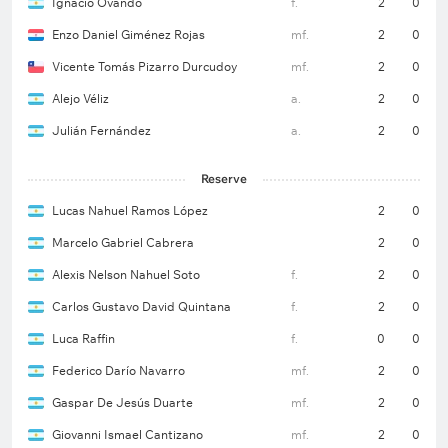
Ignacio Ovando
f.
2
0
Enzo Daniel Giménez Rojas
mf.
2
0
Vicente Tomás Pizarro Durcudoy
mf.
2
0
Alejo Véliz
a.
2
0
Julián Fernández
a.
2
0
Reserve
Lucas Nahuel Ramos López
2
0
Marcelo Gabriel Cabrera
2
0
Alexis Nelson Nahuel Soto
f.
2
0
Carlos Gustavo David Quintana
f.
2
0
Luca Raffin
f.
0
0
Federico Darío Navarro
mf.
2
0
Gaspar De Jesús Duarte
mf.
2
0
Giovanni Ismael Cantizano
mf.
2
0