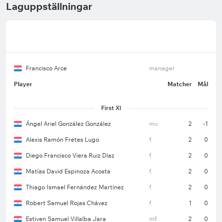
Laguppställningar
Francisco Arce
manager
Player
Matcher
Mål
First XI
Ángel Ariel González González
mv.
2
-1
Alexis Ramón Fretes Lugo
f.
2
0
Diego Francisco Viera Ruiz Díaz
f.
2
0
Matías David Espinoza Acosta
f.
2
0
Thiago Ismael Fernández Martínez
f.
2
0
Robert Samuel Rojas Chávez
f.
1
0
Estiven Samuel Villalba Jara
mf.
2
0