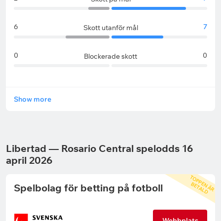
6
7
Skott utanför mål
0
0
Blockerade skott
Show more
Libertad — Rosario Central spelodds 16
april 2026
T
O
P
P
N
Ä
R
E
T
A
L
E
B
D
Spelbolag för betting på fotboll
Webbplats