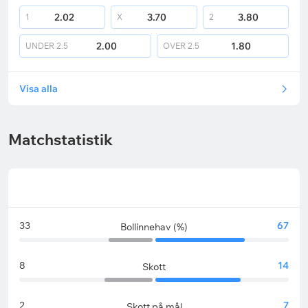
2.02
3.70
3.80
1
X
2
2.00
1.80
UNDER
2.5
OVER
2.5
Visa alla
Matchstatistik
33
67
Bollinnehav (%)
8
14
Skott
2
7
Skott på mål