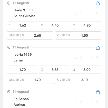
11 Augusti
Bodø/Glimt
0
0
Saint-Gilloise
1.62
4.45
4.95
1
X
2
2.65
1.50
UNDER
2.5
OVER
2.5
11 Augusti
Iberia 1999
0
0
Larne
1.70
3.55
5.00
1
X
2
1.70
2.10
UNDER
2.5
OVER
2.5
11 Augusti
FK Sabah
0
0
Aarhus