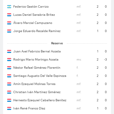
Federico Gastón Carrizo
mf.
2
0
Lucas Daniel Sanabria Brítez
mf.
2
0
Álvaro Marcial Campuzano
mf.
2
0
Jorge Eduardo Recalde Ramírez
mf.
1
0
Reserve
Juan Axel Fabricio Bernal Acosta
1
0
Rodrigo Mario Morínigo Acosta
mv.
2
-3
Néstor Rafael Giménez Florentín
f.
2
0
Santiago Augusto Del Valle Espinoza
f.
2
0
Amín Ezequiel Molinas Torres
mf.
2
0
Christian Iván Martínez Giménez
mf.
2
0
Hernesto Ezequiel Caballero Benítez
mf.
2
0
Iván René Franco Díaz
mf.
1
0