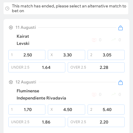
This match has ended, please select an alternative match to
bet on
11 Augusti
Kairat
0
0
Levski
2.50
3.30
3.05
1
X
2
1.64
2.28
UNDER
2.5
OVER
2.5
12 Augusti
Fluminense
0
0
Independiente Rivadavia
1.70
4.50
5.40
1
X
2
1.86
2.20
UNDER
2.5
OVER
2.5