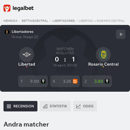
HEMSIDA
BETTINGCENTRAL
LIBERTADORES
LIBERTAD — ROSARIO CENTRAL
Libertadores
Group Stage (2)
MATCHEN
AVSLUTAD
0
:
1
Libertad
Rosario Central
16 april, 00:00
1
9.00
X
3.25
2
3.80
RECENSION
STATISTIK
ODDS
Andra matcher