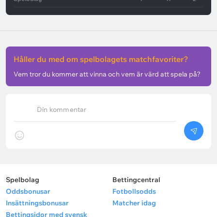
Håller du med om spelbolagets matchfavoriter?
Vem tror du kommer att vinna och vem är värd att spela på?
Din kommentar
Spelbolag
Bettingcentral
Oddsbonusar
Fotbollsodds
Insättningsbonusar
Matcher idag
Bettingsidor med svensk