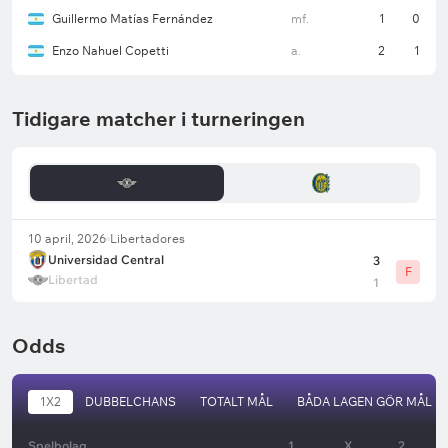
Guillermo Matías Fernández
mf.
1
0
Enzo Nahuel Copetti
a.
2
1
Tidigare matcher i turneringen
10 april, 2026
Libertadores
Universidad Central
3
F
Libertad
1
Odds
1X2
DUBBELCHANS
TOTALT MÅL
BÅDA LAGEN GÖR MÅL
Spelbolag
1
X
2