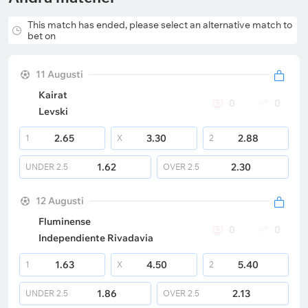
This match has ended, please select an alternative match to
bet on
11 Augusti
Kairat
0
0
Levski
2.65
3.30
2.88
1
X
2
1.62
2.30
UNDER
2.5
OVER
2.5
12 Augusti
Fluminense
0
0
Independiente Rivadavia
1.63
4.50
5.40
1
X
2
1.86
2.13
UNDER
2.5
OVER
2.5