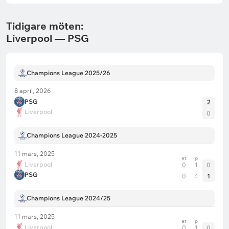
Tidigare möten:
Liverpool — PSG
Champions League 2025/26
8 april, 2026
PSG
2
Liverpool
0
Champions League 2024-2025
11 mars, 2025
et
p
Liverpool
0
1
0
PSG
0
4
1
Champions League 2024/25
11 mars, 2025
et
p
Liverpool
0
1
0