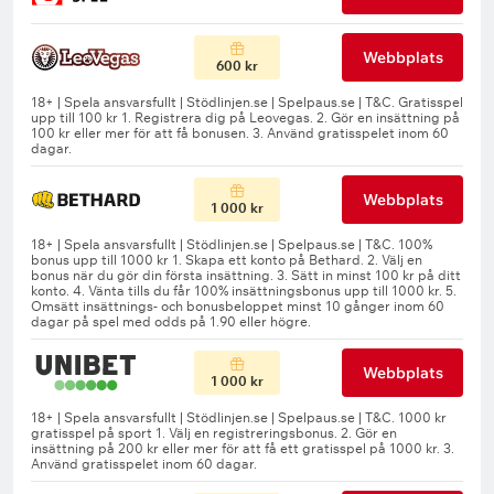
Webbplats
600 kr
Webbplats
1 000 kr
Webbplats
1 000 kr