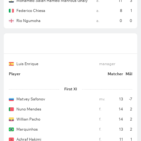
Mohamed Salah Hamed Mahrous Ghaly
a.
11
3
Federico Chiesa
a.
8
1
Rio Ngumoha
a.
0
0
Luis Enrique
manager
Player
Matcher
Mål
First XI
Matvey Safonov
mv.
13
-7
Nuno Mendes
f.
14
2
Willian Pacho
f.
14
2
Marquinhos
f.
13
2
Achraf Hakimi
f.
11
1