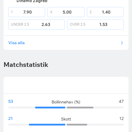
Dinamo Zagreb
7.90
5.00
1.40
1
X
2
2.63
1.53
UNDER
2.5
OVER
2.5
Visa alla
Matchstatistik
53
47
Bollinnehav (%)
21
12
Skott