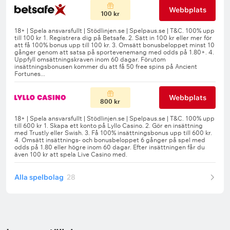
Webbplats
100 kr
Webbplats
800 kr
Alla spelbolag
28