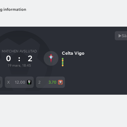
g information
Sä
MATCHEN AVSLUTAD
Celta Vigo
0
:
2
19 mars, 18:45
X
12.00
2
3.70