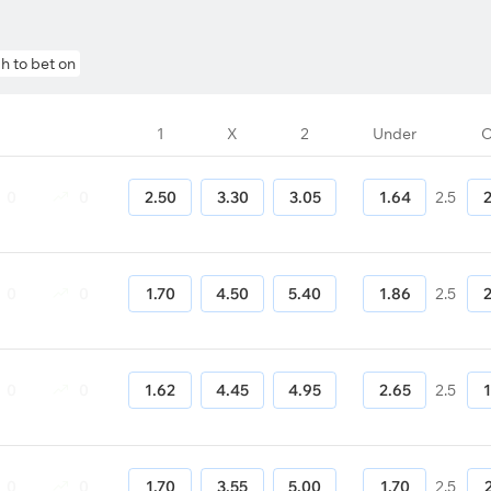
h to bet on
1
X
2
Under
O
0
0
2.50
3.30
3.05
1.64
2.5
2
0
0
1.70
4.50
5.40
1.86
2.5
2
0
0
1.62
4.45
4.95
2.65
2.5
1
0
0
1.70
3.55
5.00
1.70
2.5