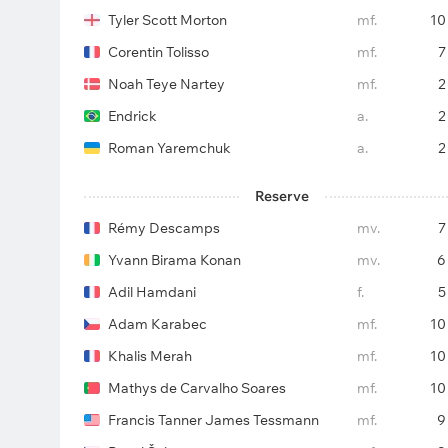
Tyler Scott Morton
mf.
10
Corentin Tolisso
mf.
7
Noah Teye Nartey
mf.
2
Endrick
a.
2
Roman Yaremchuk
a.
2
Reserve
Rémy Descamps
mv.
7
Yvann Birama Konan
mv.
6
Adil Hamdani
f.
5
Adam Karabec
mf.
10
Khalis Merah
mf.
10
Mathys de Carvalho Soares
mf.
10
Francis Tanner James Tessmann
mf.
9