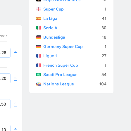
Super Cup
1
La Liga
41
Serie A
30
ver
Bundesliga
18
Germany Super Cup
1
.28
Ligue 1
27
French Super Cup
1
Saudi Pro League
54
.20
Nations League
104
.50
2.10