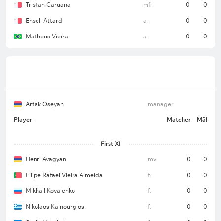
Tristan Caruana
mf.
0
0
Ensell Attard
a.
0
0
Matheus Vieira
a.
0
0
Artak Oseyan
manager
Player
Matcher
Mål
First XI
Henri Avagyan
mv.
0
0
Filipe Rafael Vieira Almeida
f.
0
0
Mikhail Kovalenko
f.
0
0
Nikolaos Kainourgios
f.
0
0