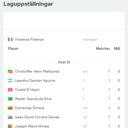
Laguppställningar
Vincenzo Potenza
manager
Player
Matcher
Mål
First XI
Christoffer Henri Mafoumbi
mv.
1
-3
Leandro Damián Aguirre
f.
1
0
Oualid El Hasni
f.
1
0
Weder Soares da Silva
f.
1
0
Domantas Šimkus
mf.
1
0
Isaac David Christie-Davies
mf.
1
0
Joseph Marie Minala
mf.
1
0