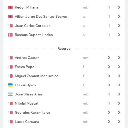
Redon Mihana
mf.
1
0
Ailton Jorge Dos Santos Soares
a.
1
0
Juan Carlos Corbalan
a.
1
0
Rasmus Dupont Lindén
a.
1
0
Reserve
Andrea Cassar
mv.
0
0
Enrico Pepe
f.
0
0
Miguel Zammit Maniscalco
f.
0
0
Oleksii Bykov
f.
0
0
José Ulises Arias
mf.
1
0
Nikolai Muscat
mf.
1
0
Georgios Karamitsios
mf.
0
0
Lucas Caruana
mf.
0
0