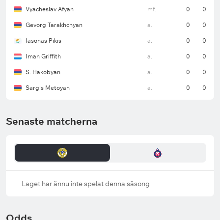
Vyacheslav Afyan
mf.
0
0
Gevorg Tarakhchyan
a.
0
0
Iasonas Pikis
a.
0
0
Iman Griffith
a.
0
0
S. Hakobyan
a.
0
0
Sargis Metoyan
a.
0
0
Senaste matcherna
Laget har ännu inte spelat denna säsong
Odds