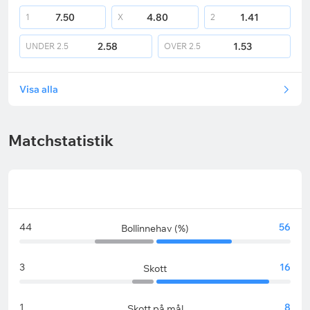
7.50
4.80
1.41
1
X
2
2.58
1.53
UNDER
2.5
OVER
2.5
Visa alla
Matchstatistik
44
56
Bollinnehav (%)
3
16
Skott
1
8
Skott på mål