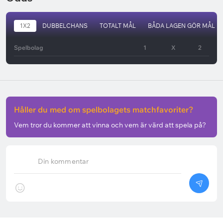
1X2
DUBBELCHANS
TOTALT MÅL
BÅDA LAGEN GÖR MÅL
Spelbolag
1
X
2
Håller du med om spelbolagets matchfavoriter?
Vem tror du kommer att vinna och vem är värd att spela på?
Din kommentar