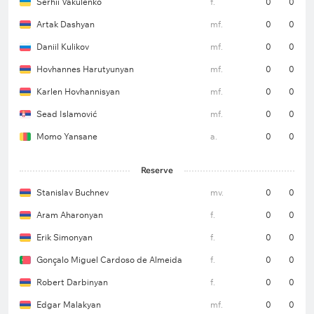
Serhii Vakulenko
f.
0
0
Artak Dashyan
mf.
0
0
Daniil Kulikov
mf.
0
0
Hovhannes Harutyunyan
mf.
0
0
Karlen Hovhannisyan
mf.
0
0
Sead Islamović
mf.
0
0
Momo Yansane
a.
0
0
Reserve
Stanislav Buchnev
mv.
0
0
Aram Aharonyan
f.
0
0
Erik Simonyan
f.
0
0
Gonçalo Miguel Cardoso de Almeida
f.
0
0
Robert Darbinyan
f.
0
0
Edgar Malakyan
mf.
0
0