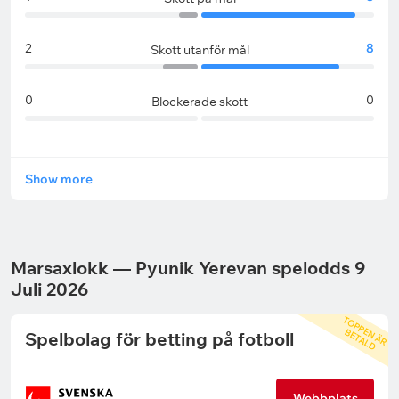
2
8
Skott utanför mål
0
0
Blockerade skott
Show more
Marsaxlokk — Pyunik Yerevan spelodds 9
Juli 2026
T
O
P
P
N
Ä
R
E
T
A
L
E
B
D
Spelbolag för betting på fotboll
Webbplats