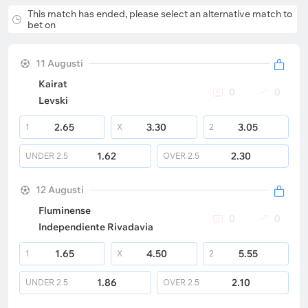
This match has ended, please select an alternative match to
bet on
11 Augusti
Kairat
0
0
Levski
2.65
3.30
3.05
1
X
2
1.62
2.30
UNDER
2.5
OVER
2.5
12 Augusti
Fluminense
0
0
Independiente Rivadavia
1.65
4.50
5.55
1
X
2
1.86
2.10
UNDER
2.5
OVER
2.5