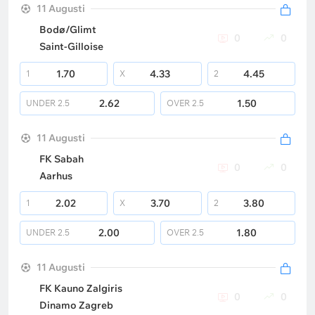
11 Augusti
Bodø/Glimt
0
0
Saint-Gilloise
1.70
4.33
4.45
1
X
2
2.62
1.50
UNDER
2.5
OVER
2.5
11 Augusti
FK Sabah
0
0
Aarhus
2.02
3.70
3.80
1
X
2
2.00
1.80
UNDER
2.5
OVER
2.5
11 Augusti
FK Kauno Zalgiris
0
0
Dinamo Zagreb