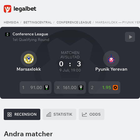
HEMSIDA
BETTINGCENTRAL
CONFERENCE LEAGUE
MARSAXLOKK — PYUNIK YE
Conference League
1st Qualifying Round
MATCHEN
AVSLUTAD
0
:
3
Marsaxlokk
Pyunik Yerevan
9 Juli, 19:00
1
91.00
X
161.00
2
1.95
RECENSION
STATISTIK
ODDS
Andra matcher