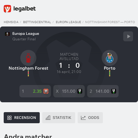
HEMSIDA
BETTINGCENTRAL
EUROPA LEAGUE
NOTTINGHAM FOREST — PORTO
Europa League
Quarter Final
MATCHEN
AVSLUTAD
1
:
0
Nottingham Forest
Porto
16 april, 21:00
1
2.35
X
151.00
2
141.00
RECENSION
STATISTIK
ODDS
Andra matcher