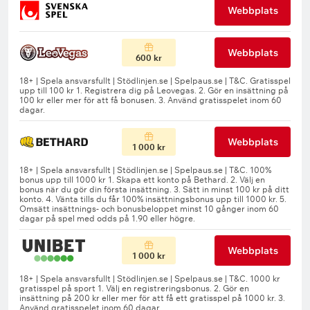
Webbplats
Webbplats
600 kr
Webbplats
1 000 kr
Webbplats
1 000 kr