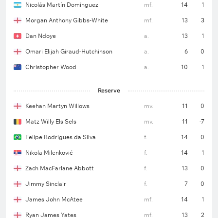
Nicolás Martín Domínguez
mf.
14
1
Morgan Anthony Gibbs-White
mf.
13
3
Dan Ndoye
a.
13
1
Omari Elijah Giraud-Hutchinson
a.
6
0
Christopher Wood
a.
10
1
Reserve
Keehan Martyn Willows
mv.
11
0
Matz Willy Els Sels
mv.
11
-7
Felipe Rodrigues da Silva
f.
14
0
Nikola Milenković
f.
14
1
Zach MacFarlane Abbott
f.
13
0
Jimmy Sinclair
f.
7
0
James John McAtee
mf.
14
1
Ryan James Yates
mf.
13
2