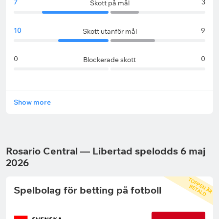
7
3
Skott på mål
10
9
Skott utanför mål
0
0
Blockerade skott
Show more
Rosario Central — Libertad spelodds 6 maj
2026
T
O
P
P
N
Ä
R
E
T
A
L
E
B
D
Spelbolag för betting på fotboll