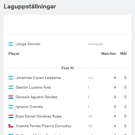
Laguppställningar
Jorge Almirón
manager
Player
Matcher
Mål
First XI
Jeremías Conan Ledesma
mv.
4
0
Gastón Luciano Ávila
f.
4
0
Gonzalo Agustín Sández
f.
4
0
Ignacio Ovando
f.
4
2
Enzo Daniel Giménez Rojas
mf.
4
0
Vicente Tomás Pizarro Durcudoy
mf.
4
0