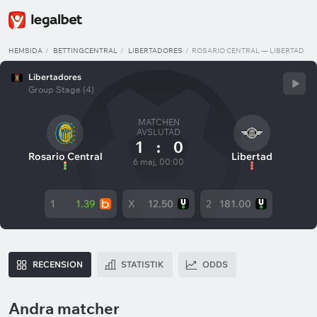
HEMSIDA
BETTINGCENTRAL
LIBERTADORES
ROSARIO CENTRAL — LIBERTAD
Libertadores
Group Stage (4)
MATCHEN
AVSLUTAD
1
:
0
Rosario Central
Libertad
6 maj, 00:00
1
1.39
X
12.50
2
181.00
RECENSION
STATISTIK
ODDS
Andra matcher