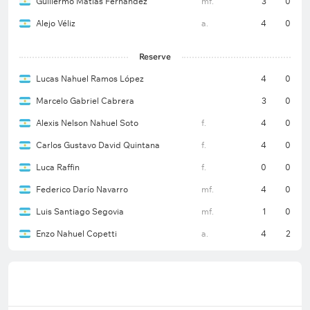
Guillermo Matías Fernández
mf.
3
0
Alejo Véliz
a.
4
0
Reserve
Lucas Nahuel Ramos López
4
0
Marcelo Gabriel Cabrera
3
0
Alexis Nelson Nahuel Soto
f.
4
0
Carlos Gustavo David Quintana
f.
4
0
Luca Raffin
f.
0
0
Federico Darío Navarro
mf.
4
0
Luis Santiago Segovia
mf.
1
0
Enzo Nahuel Copetti
a.
4
2