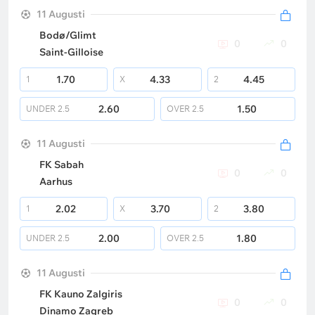
11 Augusti
Bodø/Glimt
0
0
Saint-Gilloise
1.70
4.33
4.45
1
X
2
2.60
1.50
UNDER
2.5
OVER
2.5
11 Augusti
FK Sabah
0
0
Aarhus
2.02
3.70
3.80
1
X
2
2.00
1.80
UNDER
2.5
OVER
2.5
11 Augusti
FK Kauno Zalgiris
0
0
Dinamo Zagreb