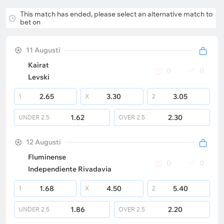
This match has ended, please select an alternative match to
bet on
11 Augusti
Kairat
0
0
Levski
2.65
3.30
3.05
1
X
2
1.62
2.30
UNDER
2.5
OVER
2.5
12 Augusti
Fluminense
0
0
Independiente Rivadavia
1.68
4.50
5.40
1
X
2
1.86
2.20
UNDER
2.5
OVER
2.5