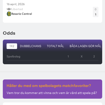
16 april, 2026
Libertad
0
Rosario Central
1
Odds
1X2
DUBBELCHANS
TOTALT MÅL
BÅDA LAGEN GÖR MÅL
Spelbolag
1
X
2
Håller du med om spelbolagets matchfavoriter?
Vem tror du kommer att vinna och vem är värd att spela på?