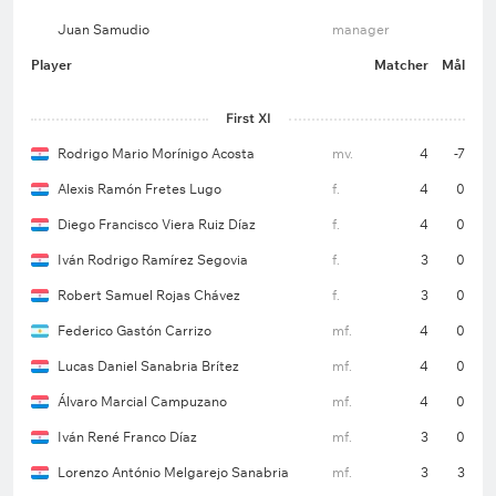
Juan Samudio
manager
Player
Matcher
Mål
First XI
Rodrigo Mario Morínigo Acosta
mv.
4
-7
Alexis Ramón Fretes Lugo
f.
4
0
Diego Francisco Viera Ruiz Díaz
f.
4
0
Iván Rodrigo Ramírez Segovia
f.
3
0
Robert Samuel Rojas Chávez
f.
3
0
Federico Gastón Carrizo
mf.
4
0
Lucas Daniel Sanabria Brítez
mf.
4
0
Álvaro Marcial Campuzano
mf.
4
0
Iván René Franco Díaz
mf.
3
0
Lorenzo António Melgarejo Sanabria
mf.
3
3