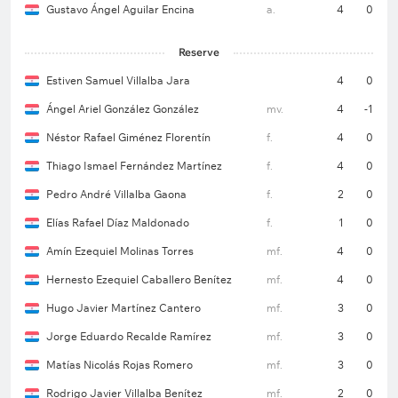
Gustavo Ángel Aguilar Encina
a.
4
0
Reserve
Estiven Samuel Villalba Jara
4
0
Ángel Ariel González González
mv.
4
-1
Néstor Rafael Giménez Florentín
f.
4
0
Thiago Ismael Fernández Martínez
f.
4
0
Pedro André Villalba Gaona
f.
2
0
Elías Rafael Díaz Maldonado
f.
1
0
Amín Ezequiel Molinas Torres
mf.
4
0
Hernesto Ezequiel Caballero Benítez
mf.
4
0
Hugo Javier Martínez Cantero
mf.
3
0
Jorge Eduardo Recalde Ramírez
mf.
3
0
Matías Nicolás Rojas Romero
mf.
3
0
Rodrigo Javier Villalba Benítez
mf.
2
0