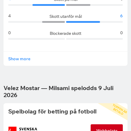
4
6
Skott utanför mål
0
0
Blockerade skott
Show more
Velez Mostar — Milsami spelodds 9 Juli
2026
T
O
P
P
N
Ä
R
E
T
A
L
E
B
D
Spelbolag för betting på fotboll
Webbplats