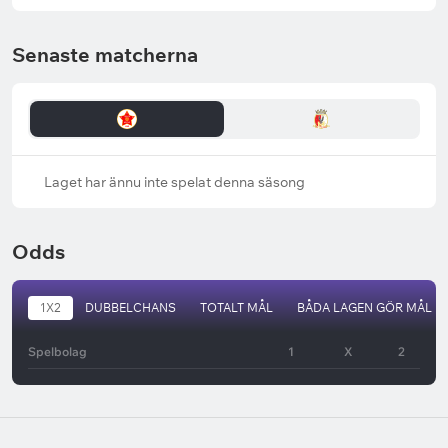
Senaste matcherna
Laget har ännu inte spelat denna säsong
Odds
1X2
DUBBELCHANS
TOTALT MÅL
BÅDA LAGEN GÖR MÅL
Spelbolag
1
X
2