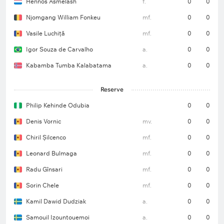
Hennos Asmelash
f.
0
0
Njomgang William Fonkeu
mf.
0
0
Vasile Luchiță
mf.
0
0
Igor Souza de Carvalho
a.
0
0
Kabamba Tumba Kalabatama
a.
0
0
Reserve
Philip Kehinde Odubia
0
0
Denis Vornic
mv.
0
0
Chiril Șilcenco
mf.
0
0
Leonard Bulmaga
mf.
0
0
Radu Gînsari
mf.
0
0
Sorin Chele
mf.
0
0
Kamil Dawid Dudziak
a.
0
0
Samouil Izountouemoi
a.
0
0