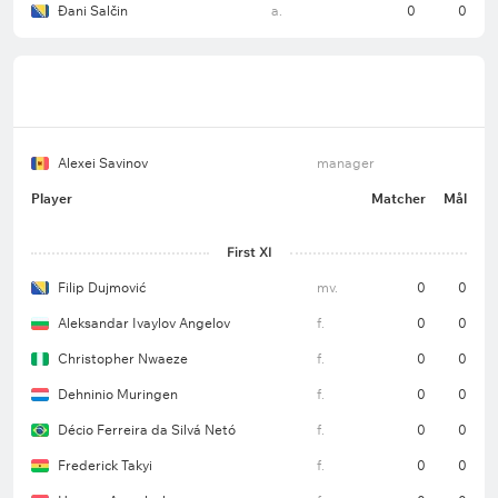
Đani Salčin
a.
0
0
Alexei Savinov
manager
Player
Matcher
Mål
First XI
Filip Dujmović
mv.
0
0
Aleksandar Ivaylov Angelov
f.
0
0
Christopher Nwaeze
f.
0
0
Dehninio Muringen
f.
0
0
Décio Ferreira da Silvá Netó
f.
0
0
Frederick Takyi
f.
0
0