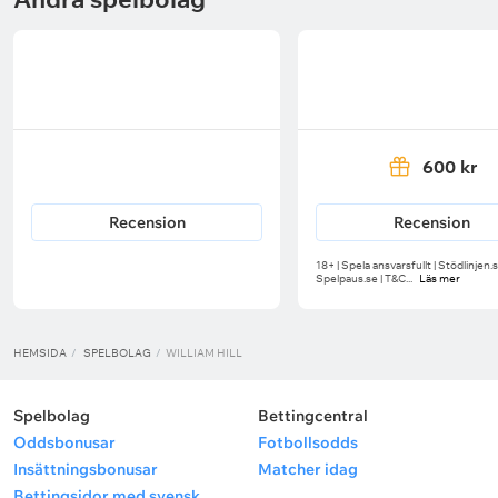
600 kr
Recension
Recension
Läs mer
HEMSIDA
SPELBOLAG
WILLIAM HILL
Spelbolag
Bettingcentral
Oddsbonusar
Fotbollsodds
Insättningsbonusar
Matcher idag
Bettingsidor med svensk