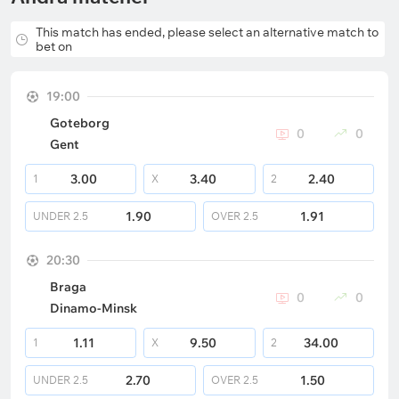
This match has ended, please select an alternative match to
bet on
19:00
Goteborg
0
0
Gent
3.00
3.40
2.40
1
X
2
1.90
1.91
UNDER
2.5
OVER
2.5
20:30
Braga
0
0
Dinamo-Minsk
1.11
9.50
34.00
1
X
2
2.70
1.50
UNDER
2.5
OVER
2.5