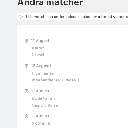
Andra matcher
This match has ended, please select an alternative matc
11 Augusti
Kairat
Levski
12 Augusti
Fluminense
Independiente Rivadavia
11 Augusti
Bodø/Glimt
Saint-Gilloise
11 Augusti
FK Sabah