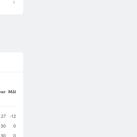
her
Mål
27
-12
30
0
30
0