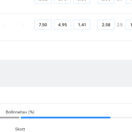
0
0
7.50
4.95
1.41
2.58
2.5
Bollinnehav (%)
Skott