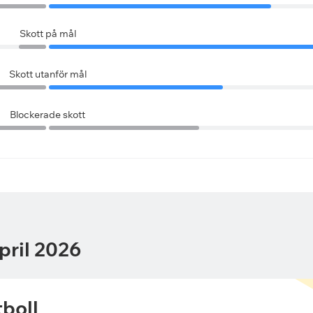
Skott på mål
Skott utanför mål
Blockerade skott
pril 2026
tboll