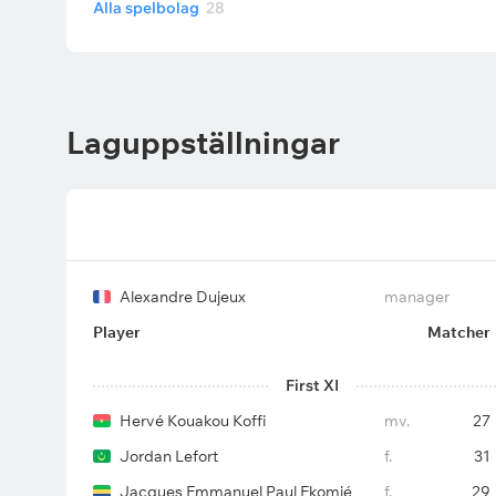
Alla spelbolag
28
Laguppställningar
Alexandre Dujeux
manager
Player
Matcher
First XI
Hervé Kouakou Koffi
mv.
27
Jordan Lefort
f.
31
Jacques Emmanuel Paul Ekomié
f.
29