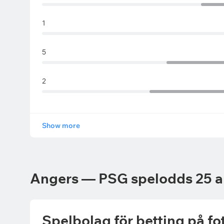
1
5
2
Show more
Angers — PSG spelodds 25 a
Spelbolag för betting på fo