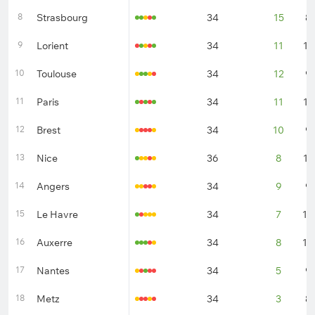
8
Strasbourg
34
15
8
9
Lorient
34
11
12
10
Toulouse
34
12
9
11
Paris
34
11
11
12
Brest
34
10
9
13
Nice
36
8
12
14
Angers
34
9
9
15
Le Havre
34
7
14
16
Auxerre
34
8
10
17
Nantes
34
5
9
18
Metz
34
3
8