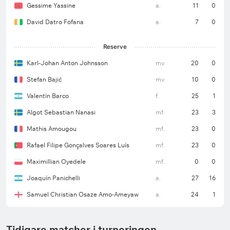
Gessime Yassine
a.
11
0
David Datro Fofana
a.
7
0
Reserve
Karl-Johan Anton Johnsson
mv.
20
0
Stefan Bajić
mv.
10
0
Valentín Barco
f.
25
1
Algot Sebastian Nanasi
mf.
23
3
Mathis Amougou
mf.
23
0
Rafael Filipe Gonçalves Soares Luís
mf.
23
0
Maximillian Oyedele
mf.
0
0
Joaquín Panichelli
a.
27
16
Samuel Christian Osaze Amo-Ameyaw
a.
24
1
Tidigare matcher i turneringen