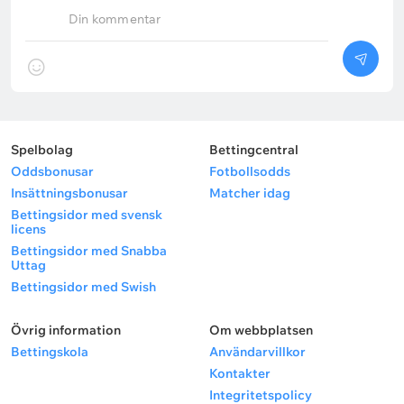
Din kommentar
Spelbolag
Bettingcentral
Oddsbonusar
Fotbollsodds
Insättningsbonusar
Matcher idag
Bettingsidor med svensk
licens
Bettingsidor med Snabba
Uttag
Bettingsidor med Swish
Övrig information
Om webbplatsen
Bettingskola
Användarvillkor
Kontakter
Integritetspolicy