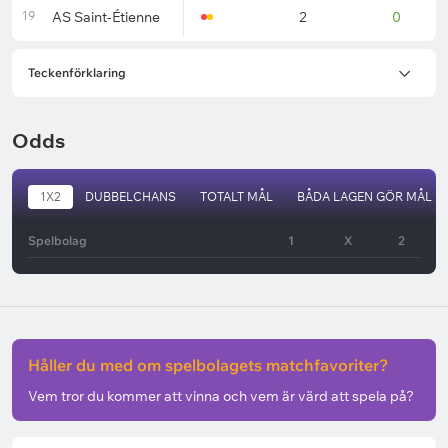
19
AS Saint-Étienne
2
0
1
Teckenförklaring
Odds
1X2
DUBBELCHANS
TOTALT MÅL
BÅDA LAGEN GÖR MÅL
Spelbolag
1
X
2
Håller du med om spelbolagets matchfavoriter?
Vem tror du kommer att vinna och vem är värd att spela på?