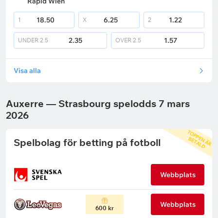
Rapid Wien
18.50
6.25
1.22
1
X
2
2.35
1.57
UNDER
2.5
OVER
2.5
Visa alla
Auxerre — Strasbourg spelodds 7 mars
2026
T
O
P
P
N
Ä
R
E
T
A
L
E
B
D
Spelbolag för betting på fotboll
Webbplats
Webbplats
600 kr