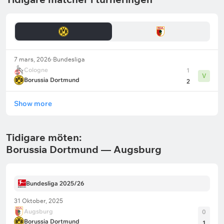
7 mars, 2026
Bundesliga
Cologne
1
V
Borussia Dortmund
2
Show more
Tidigare möten:
Borussia Dortmund — Augsburg
Bundesliga 2025/26
31 Oktober, 2025
Augsburg
0
Borussia Dortmund
1