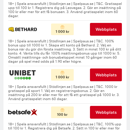
Webbplats
1 000 kr
Webbplats
1 000 kr
Webbplats
100 kr