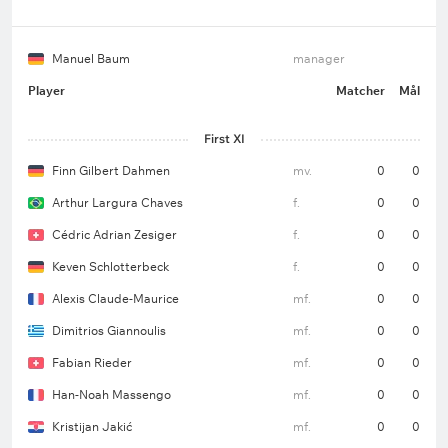
Manuel Baum
manager
Player
Matcher
Mål
First XI
Finn Gilbert Dahmen
mv.
0
0
Arthur Largura Chaves
f.
0
0
Cédric Adrian Zesiger
f.
0
0
Keven Schlotterbeck
f.
0
0
Alexis Claude-Maurice
mf.
0
0
Dimitrios Giannoulis
mf.
0
0
Fabian Rieder
mf.
0
0
Han-Noah Massengo
mf.
0
0
Kristijan Jakić
mf.
0
0