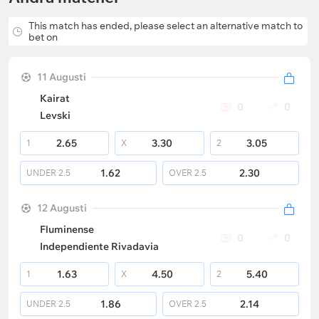
This match has ended, please select an alternative match to
bet on
11 Augusti
Kairat
0
0
Levski
2.65
3.30
3.05
1
X
2
1.62
2.30
UNDER
2.5
OVER
2.5
12 Augusti
Fluminense
0
0
Independiente Rivadavia
1.63
4.50
5.40
1
X
2
1.86
2.14
UNDER
2.5
OVER
2.5