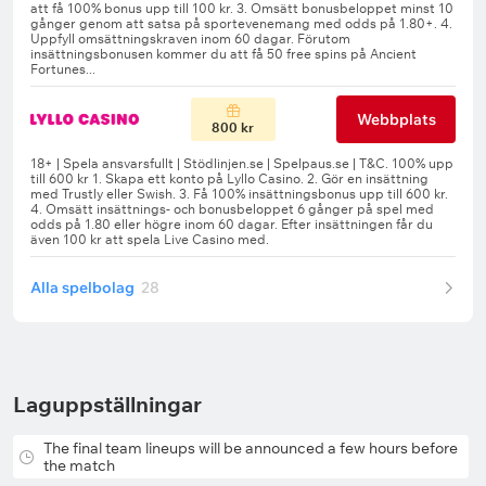
Webbplats
800 kr
Alla spelbolag
28
Laguppställningar
The final team lineups will be announced a few hours before
the match